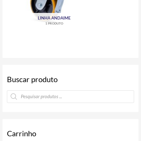
LINHA ANDAIME
1 PRODUTO
Buscar produto
P
e
s
q
u
i
s
a
r
p
Carrinho
r
o