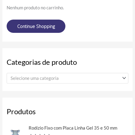
d
Nenhum produto no carrinho.
u
t
o
s
Continue Shopping
Categorias de produto
Selecione uma categoria
Produtos
P
Rodízio Fixo com Placa Linha Gel 35 e 50 mm
r