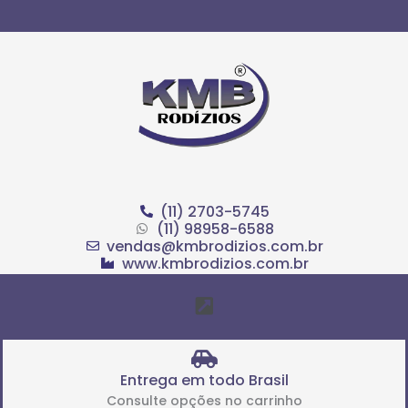
Ir
para
o
conteúdo
(11) 2703-5745
(11) 98958-6588
vendas@kmbrodizios.com.br
www.kmbrodizios.com.br
Menu
Entrega em todo Brasil
Consulte opções no carrinho