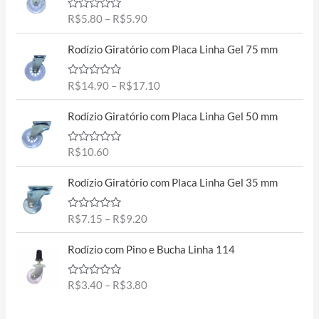
i
A
R$
5.80
–
R$
5.90
c
v
e
a
P
l
Rodízio Giratório com Placa Linha Gel 75 mm
r
r
i
a
a
i
ç
n
A
R$
14.90
–
R$
17.10
c
ã
v
g
o
e
a
0
e
l
Rodízio Giratório com Placa Linha Gel 50 mm
r
d
i
:
e
a
a
5
R
ç
n
A
R$
10.60
ã
$
v
g
o
5
a
0
P
e
l
Rodízio Giratório com Placa Linha Gel 35 mm
d
.
r
i
:
e
8
a
5
i
R
ç
0
A
R$
7.15
–
R$
9.20
c
ã
$
v
t
o
e
1
a
0
P
h
l
Rodízio com Pino e Bucha Linha 114
r
d
4
r
i
r
e
a
.
a
5
i
o
ç
n
9
A
R$
3.40
–
R$
3.80
c
ã
u
v
g
0
o
e
a
g
0
e
t
l
r
d