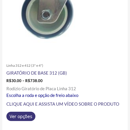
escolhidas
na
página
do
produto
Linha 312 e 412 (3" e 4")
GIRATÓRIO DE BASE 312 (GB)
R$
30.00
–
R$
738.00
Rodízio Giratório de Placa Linha 312
Escolha a roda e opção de freio abaixo
CLIQUE AQUI E ASSISTA UM VÍDEO SOBRE O PRODUTO
Ver opções