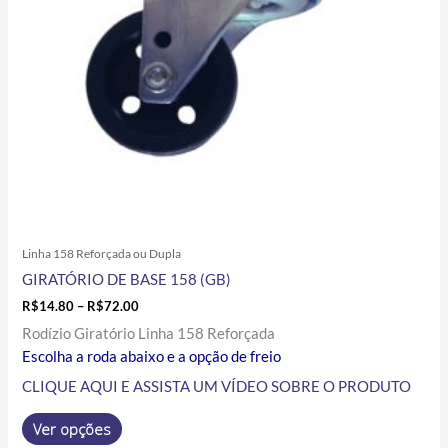
podem
ser
escolhidas
na
página
do
produto
Linha 158 Reforçada ou Dupla
GIRATÓRIO DE BASE 158 (GB)
R$
14.80
–
R$
72.00
Rodízio Giratório Linha 158 Reforçada
Escolha a roda abaixo e a opção de freio
CLIQUE AQUI E ASSISTA UM VÍDEO SOBRE O PRODUTO
Ver opções