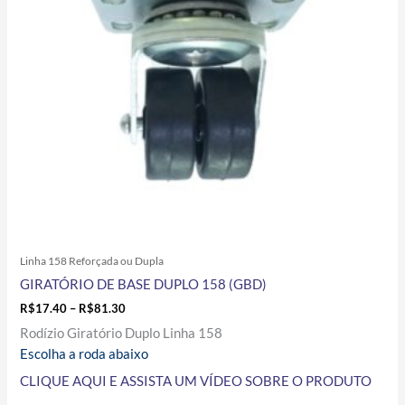
opções
podem
ser
escolhidas
na
página
do
produto
Linha 158 Reforçada ou Dupla
GIRATÓRIO DE BASE DUPLO 158 (GBD)
R$
17.40
–
R$
81.30
Rodízio Giratório Duplo Linha 158
Escolha a roda abaixo
CLIQUE AQUI E ASSISTA UM VÍDEO SOBRE O PRODUTO