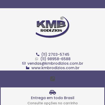
Ir
para
o
conteúdo
(11) 2703-5745
(11) 98958-6588
vendas@kmbrodizios.com.br
www.kmbrodizios.com.br
Menu
Entrega em todo Brasil
Consulte opções no carrinho