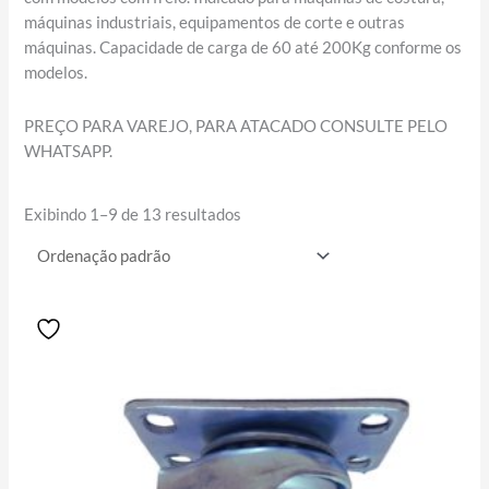
máquinas industriais, equipamentos de corte e outras
máquinas. Capacidade de carga de 60 até 200Kg conforme os
modelos.
PREÇO PARA VAREJO, PARA ATACADO CONSULTE PELO
WHATSAPP.
Exibindo 1–9 de 13 resultados
Price
Este
range:
produto
R$14.80
tem
through
R$72.00
várias
variantes.
As
opções