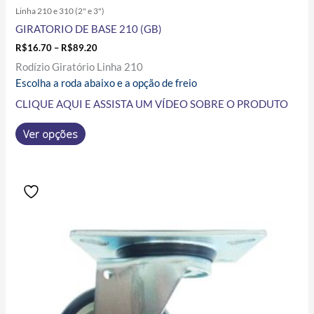
Linha 210 e 310 (2" e 3")
GIRATORIO DE BASE 210 (GB)
R$
16.70
–
R$
89.20
Rodízio Giratório Linha 210
Escolha a roda abaixo e a opção de freio
CLIQUE AQUI E ASSISTA UM VÍDEO SOBRE O PRODUTO
Ver opções
Price
Este
range:
produto
R$30.00
tem
through
R$738.00
várias
variantes.
As
opções
podem
ser