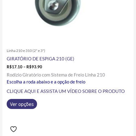
página
do
produto
Linha 210 e 310 (2" e 3")
GIRATÓRIO DE ESPIGA 210 (GE)
R$
17.10
–
R$
93.90
Rodízio Giratório com Sistema de Freio Linha 210
Escolha a roda abaixo e a opção de freio
CLIQUE AQUI E ASSISTA UM VÍDEO SOBRE O PRODUTO
Ver opções
Price
Este
range:
produto
R$34.39