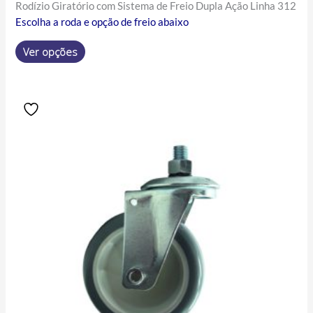
Rodízio Giratório com Sistema de Freio Dupla Ação Linha 312
Escolha a roda e opção de freio abaixo
Ver opções
Price
Este
range:
produto
R$38.43
tem
through
R$72.97
várias
variantes.
As
opções
podem
ser
escolhidas
na
página
do
produto