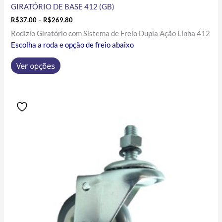
GIRATÓRIO DE BASE 412 (GB)
R$
37.00
–
R$
269.80
Rodízio Giratório com Sistema de Freio Dupla Ação Linha 412
Escolha a roda e opção de freio abaixo
Ver opções
Price
Este
range:
produto
R$17.10
tem
through
R$93.90
várias
variantes.
As
opções
podem
ser
escolhidas
na