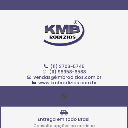
Ir
para
o
conteúdo
(11) 2703-5745
(11) 98958-6588
vendas@kmbrodizios.com.br
www.kmbrodizios.com.br
Menu
Entrega em todo Brasil
Consulte opções no carrinho