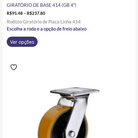
GIRATÓRIO DE BASE 414 (GB 4″)
R$
95.48
–
R$
237.80
Rodízio Giratório de Placa Linha 414
Escolha a roda e a opção de freio abaixo
Ver opções
Price
Este
range:
produto
R$107.89
tem
through
R$254.30
várias
variantes.
As
opções
podem
ser
escolhidas
na