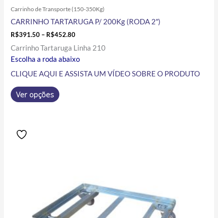
Carrinho de Transporte (150-350Kg)
CARRINHO TARTARUGA P/ 200Kg (RODA 2″)
R$
391.50
–
R$
452.80
Carrinho Tartaruga Linha 210
Escolha a roda abaixo
CLIQUE AQUI E ASSISTA UM VÍDEO SOBRE O PRODUTO
Ver opções
Price
Este
range:
produto
R$543.00
tem
through
R$560.00
várias
variantes.
As
opções
podem