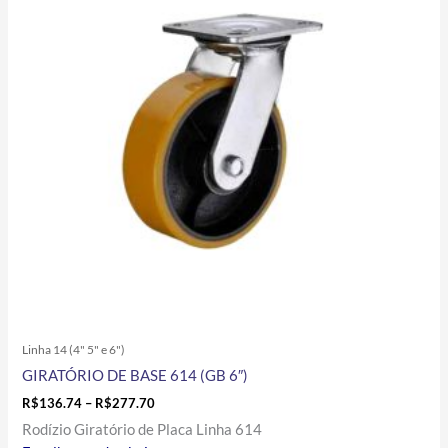
R$277.70
várias
variantes.
As
opções
podem
ser
escolhidas
na
página
do
produto
Linha 14 (4" 5" e 6")
GIRATÓRIO DE BASE 614 (GB 6″)
R$
136.74
–
R$
277.70
Rodízio Giratório de Placa Linha 614