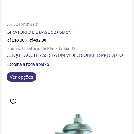
Linha 14 (4" 5" e 6")
GIRATÓRIO DE BASE 82 (GB 8″)
R$
118.00
–
R$
482.00
Rodízio Giratório de Placa Linha 82
CLIQUE AQUI E ASSISTA UM VÍDEO SOBRE O PRODUTO
Escolha a roda abaixo
Ver opções
Price
Este
range:
produto
R$86.60
tem
through
R$266.85
várias
variantes.
As