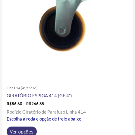
opções
podem
ser
escolhidas
na
página
do
produto
Linha 14 (4" 5" e 6")
GIRATÓRIO ESPIGA 414 (GE 4″)
R$
86.60
–
R$
266.85
Rodízio Giratório de Parafuso Linha 414
Escolha a roda e opção de freio abaixo
Ver opções