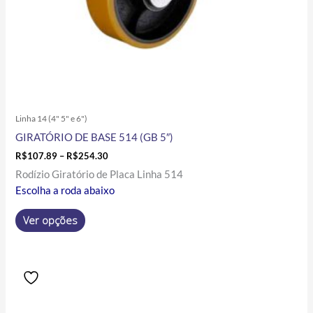
página
do
produto
Linha 14 (4" 5" e 6")
GIRATÓRIO DE BASE 514 (GB 5″)
R$
107.89
–
R$
254.30
Rodízio Giratório de Placa Linha 514
Escolha a roda abaixo
Ver opções
Price
Este
range:
produto
R$136.74
tem
through