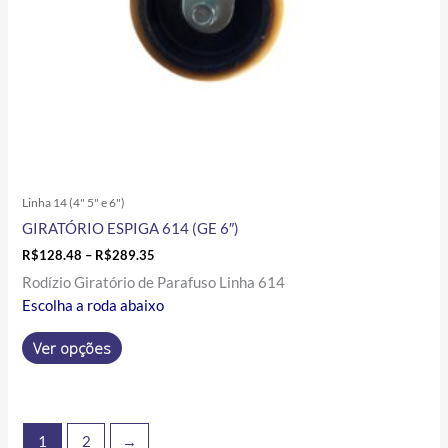
na
página
do
produto
Linha 14 (4" 5" e 6")
GIRATÓRIO ESPIGA 614 (GE 6″)
R$
128.48
–
R$
289.35
Rodízio Giratório de Parafuso Linha 614
Escolha a roda abaixo
Ver opções
1
2
→