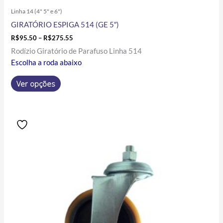
Linha 14 (4" 5" e 6")
GIRATÓRIO ESPIGA 514 (GE 5″)
R$
95.50
–
R$
275.55
Rodízio Giratório de Parafuso Linha 514
Escolha a roda abaixo
Ver opções
Price
Este
range:
produto
R$128.48
tem
through
R$289.35
várias
variantes.
As
opções
podem
ser
escolhidas