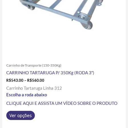
ser
escolhidas
na
página
do
produto
Carrinho de Transporte (150-350Kg)
CARRINHO TARTARUGA P/ 350Kg (RODA 3″)
R$
543.00
–
R$
560.00
Carrinho Tartaruga Linha 312
Escolha a roda abaixo
CLIQUE AQUI E ASSISTA UM VÍDEO SOBRE O PRODUTO
Ver opções