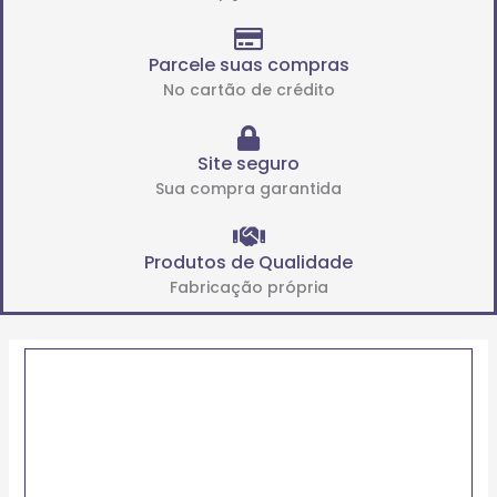
Parcele suas compras
No cartão de crédito
Site seguro
Sua compra garantida
Produtos de Qualidade
Fabricação própria
Price
GIRATÓRIO
range:
DE
R$118.00
BASE
through
82
R$482.00
(GB
8")