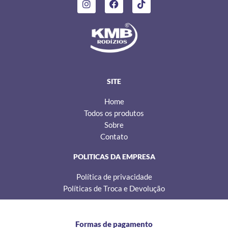
n
a
i
s
c
k
t
e
t
a
b
o
g
o
k
r
o
a
k
m
SITE
Home
Todos os produtos
Sobre
Contato
POLITICAS DA EMPRESA
Política de privacidade
Políticas de Troca e Devolução
Formas de pagamento