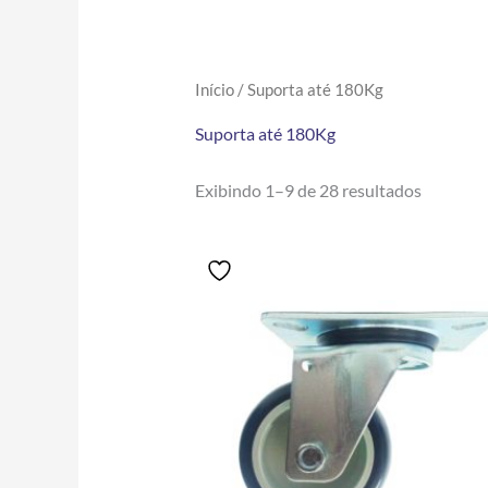
Início
/ Suporta até 180Kg
Suporta até 180Kg
Exibindo 1–9 de 28 resultados
Price
Este
range:
produto
R$30.00
tem
through
R$738.00
várias
variantes.
As
opções
podem
ser