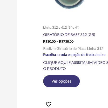
escolhidas
na
página
do
produto
Linha 312 e 412 (3" e 4")
GIRATÓRIO DE BASE 312 (GB)
R$
30.00
–
R$
738.00
Rodízio Giratório de Placa Linha 312
Escolha a roda e opção de freio abaixo
CLIQUE AQUI E ASSISTA UM VÍDEO 
O PRODUTO
Ver opções
Price
Este
range:
produto