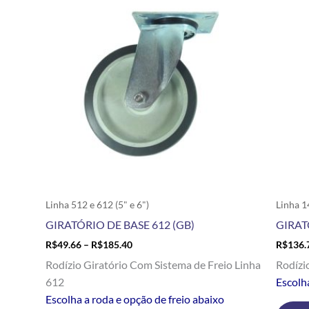
R$49.66
tem
through
R$185.40
várias
variantes.
As
opções
podem
ser
escolhidas
na
página
do
produto
Linha 512 e 612 (5" e 6")
Linha 14
GIRATÓRIO DE BASE 612 (GB)
GIRAT
R$
49.66
–
R$
185.40
R$
136.
Rodízio Giratório Com Sistema de Freio Linha
Rodízi
612
Escolh
Escolha a roda e opção de freio abaixo