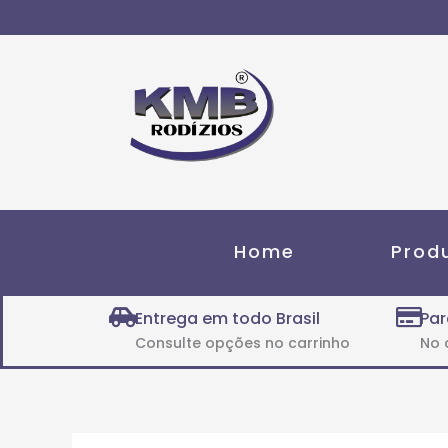
Ir
para
o
conteúdo
Home
Prod
Entrega em todo Brasil
Par
Consulte opções no carrinho
No 