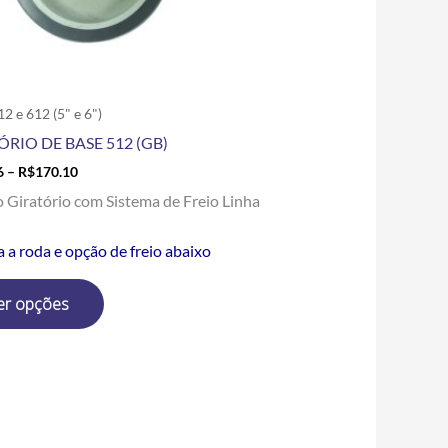
escolhidas
na
página
do
produto
12 e 612 (5" e 6")
ÓRIO DE BASE 512 (GB)
6
–
R$
170.10
o Giratório com Sistema de Freio Linha
a a roda e opção de freio abaixo
er opções
Price
Este
range:
produto