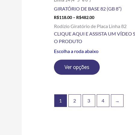
produto
GIRATÓRIO DE BASE 82 (GB 8″)
R$
118.00
–
R$
482.00
Rodízio Giratório de Placa Linha 82
CLIQUE AQUI E ASSISTA UM VÍDEO 
O PRODUTO
Escolha a roda abaixo
Ver opções
1
2
3
4
→