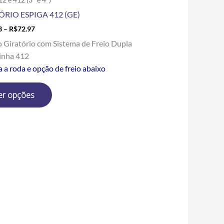
produto
ÓRIO ESPIGA 412 (GE)
3
–
R$
72.97
o Giratório com Sistema de Freio Dupla
inha 412
a a roda e opção de freio abaixo
er opções