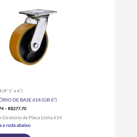
R$136.74
tem
through
R$277.70
várias
variantes.
As
opções
podem
ser
escolhidas
na
página
do
produto
 (4" 5" e 6")
ÓRIO DE BASE 614 (GB 6″)
74
–
R$
277.70
o Giratório de Placa Linha 614
a a roda abaixo