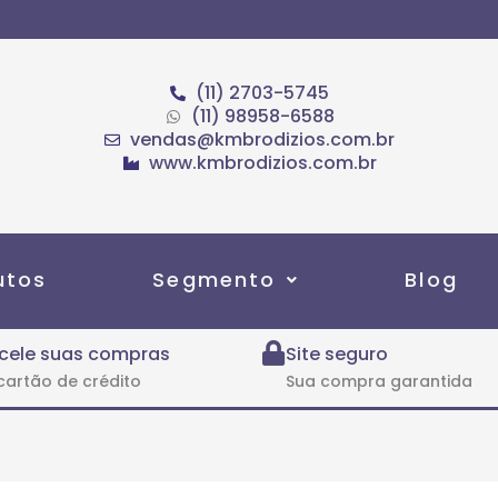
(11) 2703-5745
(11) 98958-6588
vendas@kmbrodizios.com.br
www.kmbrodizios.com.br
utos
Segmento
Blog
cele suas compras
Site seguro
cartão de crédito
Sua compra garantida