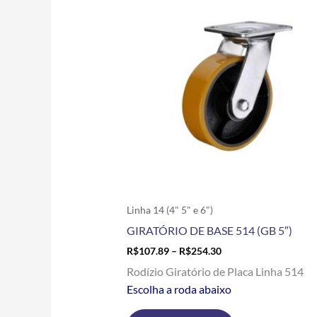
R$107.89
tem
through
R$254.30
várias
variantes.
As
opções
podem
ser
escolhidas
na
página
do
produto
Linha 14 (4" 5" e 6")
GIRATÓRIO DE BASE 514 (GB 5″)
R$
107.89
–
R$
254.30
Rodízio Giratório de Placa Linha 514
Escolha a roda abaixo