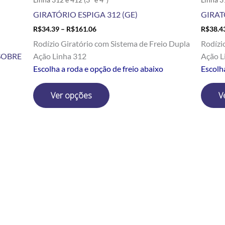
produto
GIRATÓRIO ESPIGA 312 (GE)
GIRAT
R$
34.39
–
R$
161.06
R$
38.4
Rodízio Giratório com Sistema de Freio Dupla
Rodízi
SOBRE
Ação Linha 312
Ação L
Escolha a roda e opção de freio abaixo
Escolh
Ver opções
V