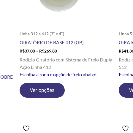
escolhidas
na
página
do
produto
Linha 312 e 412 (3" e 4")
Linha 5
GIRATÓRIO DE BASE 412 (GB)
GIRAT
R$
37.00
–
R$
269.80
R$
41.8
Rodízio Giratório com Sistema de Freio Dupla
Rodízi
Ação Linha 412
512
Escolha a roda e opção de freio abaixo
Escolh
SOBRE
Ver opções
V
Price
Este
range:
produto