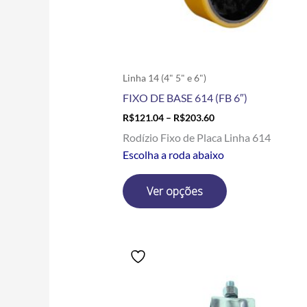
escolhidas
na
página
do
produto
Linha 14 (4" 5" e 6")
FIXO DE BASE 614 (FB 6″)
R$
121.04
–
R$
203.60
Rodízio Fixo de Placa Linha 614
Escolha a roda abaixo
Ver opções
Price
Este
range:
produto
R$31.41
tem
through
R$107.29
várias