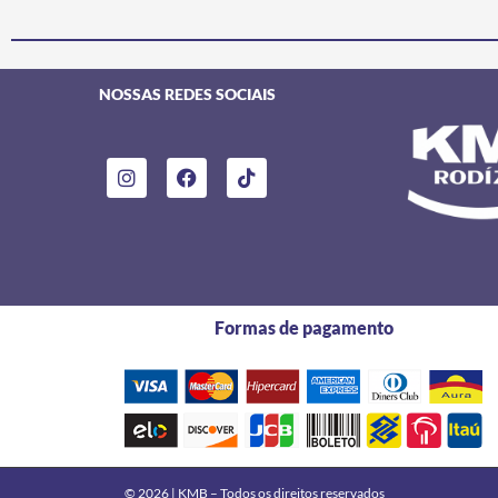
NOSSAS REDES SOCIAIS
I
F
T
n
a
i
s
c
k
t
e
t
a
b
o
g
o
k
r
o
a
k
m
Formas de pagamento
© 2026 | KMB – Todos os direitos reservados