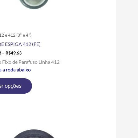
escolhidas
na
página
do
produto
12 e 412 (3" e 4")
E ESPIGA 412 (FE)
8
–
R$
49.63
o Fixo de Parafuso Linha 412
a a roda abaixo
er opções
Price
Este
range:
produto
R$49.80
tem
through
R$172.00
várias