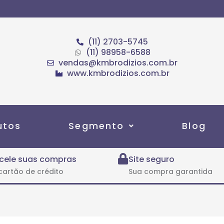
(11) 2703-5745
(11) 98958-6588
vendas@kmbrodizios.com.br
www.kmbrodizios.com.br
utos
Segmento
Blog
cele suas compras
Site seguro
cartão de crédito
Sua compra garantida