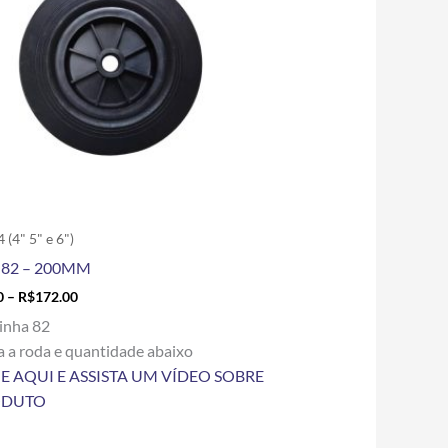
variantes.
As
opções
podem
ser
escolhidas
na
página
do
produto
 (4" 5" e 6")
82 – 200MM
0
–
R$
172.00
inha 82
a a roda e quantidade abaixo
E AQUI E ASSISTA UM VÍDEO SOBRE
ODUTO