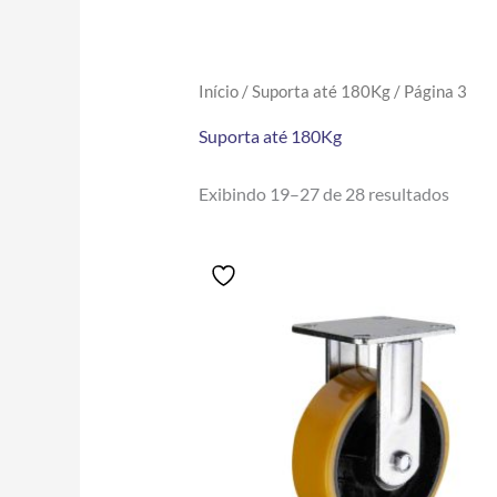
Início
/
Suporta até 180Kg
/ Página 3
Suporta até 180Kg
Exibindo 19–27 de 28 resultados
Price
Este
range:
produto
R$121.04
tem
through
R$203.60
várias
variantes.
As
opções
podem
ser