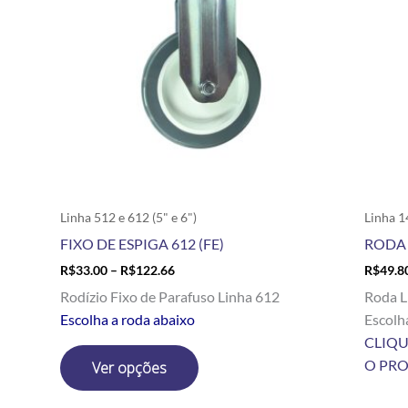
variantes.
As
opções
podem
ser
escolhidas
na
página
do
produto
Linha 512 e 612 (5" e 6")
Linha 14
FIXO DE ESPIGA 612 (FE)
RODA 
R$
33.00
–
R$
122.66
R$
49.8
Rodízio Fixo de Parafuso Linha 612
Roda L
Escolha a roda abaixo
Escolh
CLIQU
O PR
Ver opções