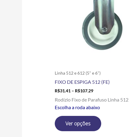
variantes.
As
opções
podem
ser
escolhidas
na
página
do
produto
Linha 512 e 612 (5" e 6")
FIXO DE ESPIGA 512 (FE)
R$
31.41
–
R$
107.29
Rodízio Fixo de Parafuso Linha 512
Escolha a roda abaixo
Ver opções