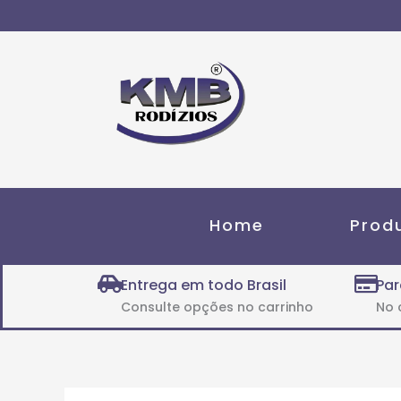
Ir
para
o
conteúdo
Home
Prod
Entrega em todo Brasil
Par
Consulte opções no carrinho
No 