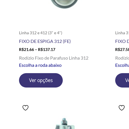
escolhidas
na
página
do
produto
Linha 312 e 412 (3" e 4")
Linha 3
FIXO DE ESPIGA 312 (FE)
FIXO D
R$
21.66
–
R$
137.17
R$
27.5
Rodízio Fixo de Parafuso Linha 312
Rodízi
Escolha a roda abaixo
Escolh
Ver opções
V
Price
Este
range:
produto
R$33.00
tem
through
R$122.66
várias