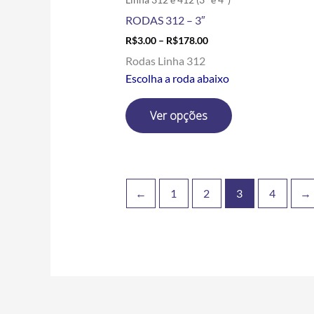
produto
RODAS 312 – 3″
R$
3.00
–
R$
178.00
Rodas Linha 312
Escolha a roda abaixo
Ver opções
←
1
2
3
4
→