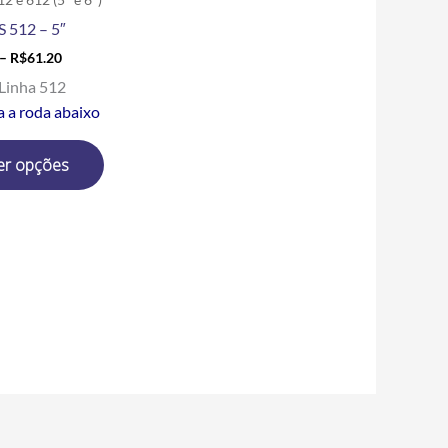
produto
 512 – 5″
–
R$
61.20
Linha 512
a a roda abaixo
er opções