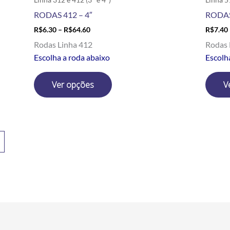
produto
RODAS 412 – 4″
RODAS
R$
6.30
–
R$
64.60
R$
7.40
Rodas Linha 412
Rodas 
Escolha a roda abaixo
Escolh
Ver opções
V