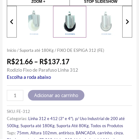
ZOOM +
STOP SLIDESHOW
Início
/
Suporta até 180Kg
/ FIXO DE ESPIGA 312 (FE)
R$
21.66
–
R$
137.17
Rodízio Fixo de Parafuso Linha 312
Escolha a roda abaixo
Adicionar ao carrinho
SKU:
FE-312
Categorias:
Linha 312 e 412 (3" e 4")
,
p/ Uso Industrial de 200 até
500kg
,
Suporta até 180Kg
,
Suporta Até 80Kg
,
Todos os Produtos
Tags:
75mm
,
Altura 102mm
,
antirisco
,
BANCADA
,
carrinho
,
cinza
,