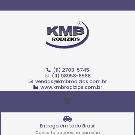
Ir
para
o
conteúdo
(11) 2703-5745
(11) 98958-6588
vendas@kmbrodizios.com.br
www.kmbrodizios.com.br
Menu
Entrega em todo Brasil
Consulte opções no carrinho