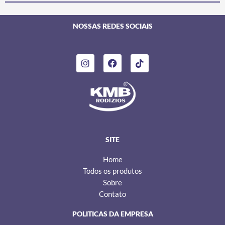
NOSSAS REDES SOCIAIS
I
F
T
n
a
i
s
c
k
t
e
t
a
b
o
g
o
k
r
o
a
k
m
SITE
Home
Todos os produtos
Sobre
Contato
POLITICAS DA EMPRESA