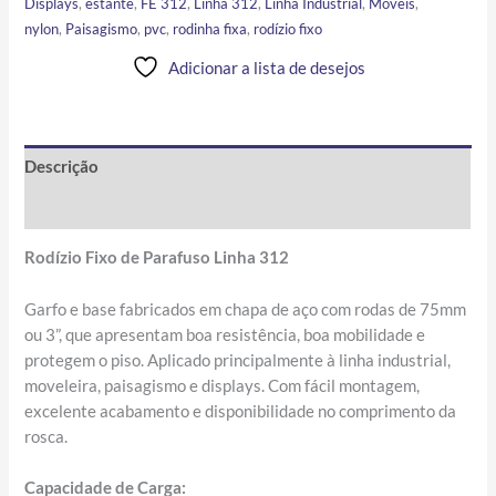
Displays
,
estante
,
FE 312
,
Linha 312
,
Linha Industrial
,
Móveis
,
nylon
,
Paisagismo
,
pvc
,
rodinha fixa
,
rodízio fixo
Adicionar a lista de desejos
Descrição
Informação adicional
Rodízio Fixo de Parafuso Linha 312
Garfo e base fabricados em chapa de aço com rodas de 75mm
ou 3”, que apresentam boa resistência, boa mobilidade e
protegem o piso. Aplicado principalmente à linha industrial,
moveleira, paisagismo e displays. Com fácil montagem,
excelente acabamento e disponibilidade no comprimento da
rosca.
Capacidade de Carga: