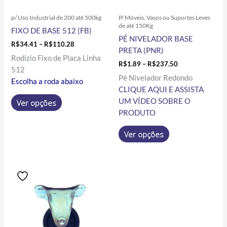
ser
ser
p/ Uso Industrial de 200 até 500kg
P/ Móveis, Vasos ou Suportes Leves
escolhidas
escolhidas
de até 150Kg
FIXO DE BASE 512 (FB)
na
na
PÉ NIVELADOR BASE
página
página
R$
34.41
–
R$
110.28
PRETA (PNR)
do
do
Rodízio Fixo de Placa Linha
R$
1.89
–
R$
237.50
produto
produto
512
Pé Nivelador Redondo
Escolha a roda abaixo
CLIQUE AQUI E ASSISTA
UM VÍDEO SOBRE O
Ver opções
PRODUTO
Ver opções
Price
Este
range:
produto
R$6.50
tem
through
R$83.50
várias
variantes.