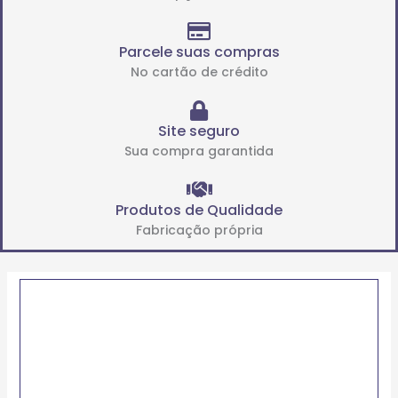
Parcele suas compras
No cartão de crédito
Site seguro
Sua compra garantida
Produtos de Qualidade
Fabricação própria
Price
FIXO
range:
DE
R$21.66
ESPIGA
through
312
R$137.17
(FE)
quantidade