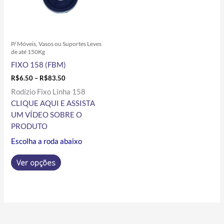
As
opções
podem
ser
P/ Móveis, Vasos ou Suportes Leves
escolhidas
de até 150Kg
na
FIXO 158 (FBM)
página
R$
6.50
–
R$
83.50
do
Rodízio Fixo Linha 158
produto
CLIQUE AQUI E ASSISTA
UM VÍDEO SOBRE O
PRODUTO
Escolha a roda abaixo
Ver opções