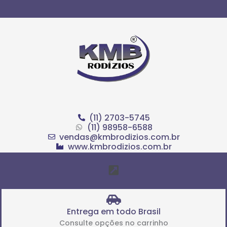
Ir
para
o
conteúdo
(11) 2703-5745
(11) 98958-6588
vendas@kmbrodizios.com.br
www.kmbrodizios.com.br
Menu
Entrega em todo Brasil
Consulte opções no carrinho