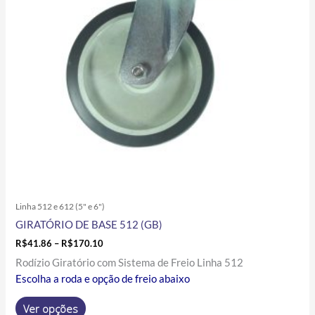
opções
podem
ser
escolhidas
na
página
do
produto
Linha 512 e 612 (5" e 6")
GIRATÓRIO DE BASE 512 (GB)
R$
41.86
–
R$
170.10
Rodízio Giratório com Sistema de Freio Linha 512
Escolha a roda e opção de freio abaixo
Ver opções