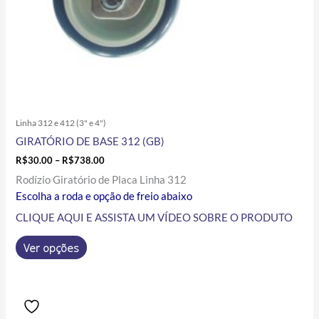
página
do
produto
Linha 312 e 412 (3" e 4")
GIRATÓRIO DE BASE 312 (GB)
R$
30.00
–
R$
738.00
Rodízio Giratório de Placa Linha 312
Escolha a roda e opção de freio abaixo
CLIQUE AQUI E ASSISTA UM VÍDEO SOBRE O PRODUTO
Ver opções
Price
Este
range:
produto