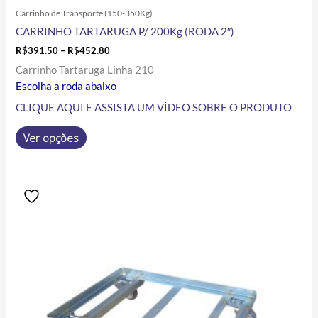
Carrinho de Transporte (150-350Kg)
CARRINHO TARTARUGA P/ 200Kg (RODA 2″)
R$
391.50
–
R$
452.80
Carrinho Tartaruga Linha 210
Escolha a roda abaixo
CLIQUE AQUI E ASSISTA UM VÍDEO SOBRE O PRODUTO
Ver opções
Price
Este
range:
produto
R$543.00
tem
through
R$560.00
várias
variantes.
As
opções
podem