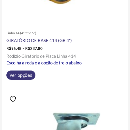
produto
Linha 14 (4" 5" e 6")
GIRATÓRIO DE BASE 414 (GB 4″)
R$
95.48
–
R$
237.80
Rodízio Giratório de Placa Linha 414
Escolha a roda e a opção de freio abaixo
Ver opções
Price
Este
range:
produto
R$41.86
tem
through
R$170.10
várias
variantes.
As