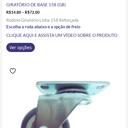
GIRATÓRIO DE BASE 158 (GB)
R$
14.80
–
R$
72.00
Rodízio Giratório Linha 158 Reforçada
Escolha a roda abaixo e a opção de freio
CLIQUE AQUI E ASSISTA UM VÍDEO SOBRE O PRODUTO
Ver opções
Price
Este
range:
produto
R$16.70
tem
through
R$89.20
várias
variantes.
As
opções
podem
ser
escolhidas