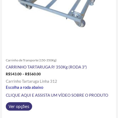
ser
escolhidas
na
página
do
produto
Carrinho de Transporte (150-350Kg)
CARRINHO TARTARUGA P/ 350Kg (RODA 3″)
R$
543.00
–
R$
560.00
Carrinho Tartaruga Linha 312
Escolha a roda abaixo
CLIQUE AQUI E ASSISTA UM VÍDEO SOBRE O PRODUTO
Ver opções