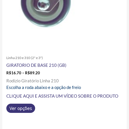
na
página
do
produto
Linha 210 e 310 (2" e 3")
GIRATORIO DE BASE 210 (GB)
R$
16.70
–
R$
89.20
Rodízio Giratório Linha 210
Escolha a roda abaixo e a opção de freio
CLIQUE AQUI E ASSISTA UM VÍDEO SOBRE O PRODUTO
Ver opções
Price
Este