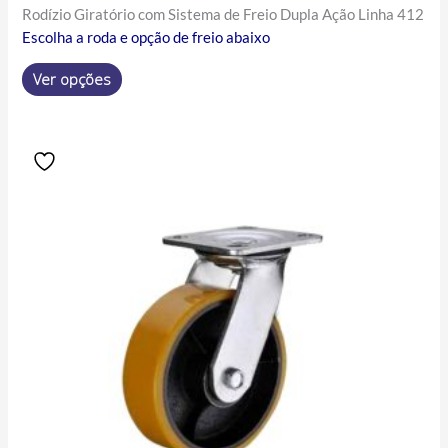
Rodízio Giratório com Sistema de Freio Dupla Ação Linha 412
Escolha a roda e opção de freio abaixo
Ver opções
Price
Este
range:
produto
R$95.48
tem
through
R$237.80
várias
variantes.
As
opções
podem
ser
escolhidas
na
página
do