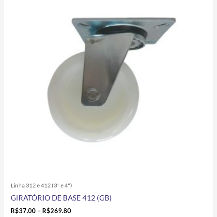
R$37.00
tem
through
R$269.80
várias
variantes.
As
opções
podem
ser
escolhidas
na
página
do
produto
Linha 312 e 412 (3" e 4")
GIRATÓRIO DE BASE 412 (GB)
R$
37.00
–
R$
269.80