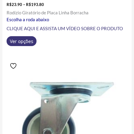
R$
23.90
–
R$
193.80
Rodízio Giratório de Placa Linha Borracha
Escolha a roda abaixo
CLIQUE AQUI E ASSISTA UM VÍDEO SOBRE O PRODUTO
Ver opções
Price
Este
range:
produto
R$30.00
tem
through
R$738.00
várias
variantes.
As
opções
podem
ser
escolhidas
na