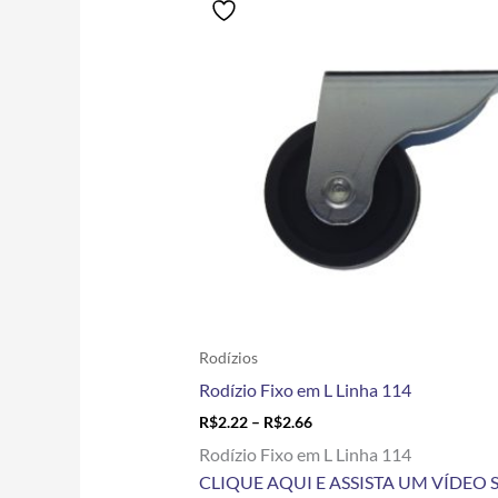
range:
produto
R$2.22
tem
through
R$2.66
várias
variantes.
As
opções
podem
ser
escolhidas
na
página
do
produto
Rodízios
Rodízio Fixo em L Linha 114
R$
2.22
–
R$
2.66
Rodízio Fixo em L Linha 114
CLIQUE AQUI E ASSISTA UM VÍDEO 