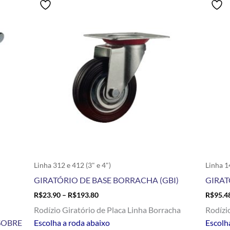
range:
produto
R$23.90
tem
through
R$193.80
várias
variantes.
As
opções
podem
ser
escolhidas
na
página
do
produto
Linha 312 e 412 (3" e 4")
Linha 14
GIRATÓRIO DE BASE BORRACHA (GBI)
GIRAT
R$
23.90
–
R$
193.80
R$
95.4
Rodízio Giratório de Placa Linha Borracha
Rodízi
SOBRE
Escolha a roda abaixo
Escolha