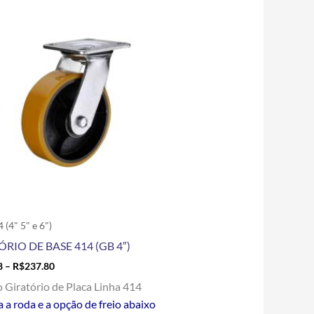
range:
produto
R$95.48
tem
through
R$237.80
várias
variantes.
As
opções
podem
ser
escolhidas
na
página
do
produto
 (4" 5" e 6")
ÓRIO DE BASE 414 (GB 4″)
8
–
R$
237.80
o Giratório de Placa Linha 414
 a roda e a opção de freio abaixo