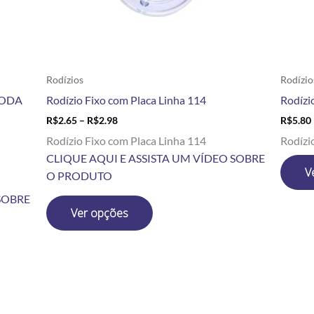
escolhidas
na
página
do
produto
Rodízios
Rodízio
RODA
Rodízio Fixo com Placa Linha 114
Rodízi
R$
2.65
–
R$
2.98
R$
5.80
Rodízio Fixo com Placa Linha 114
Rodízi
CLIQUE AQUI E ASSISTA UM VÍDEO SOBRE
V
O PRODUTO
SOBRE
Ver opções
Price
Este