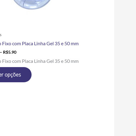
escolhidas
na
página
do
produto
s
o Fixo com Placa Linha Gel 35 e 50 mm
–
R$
5.90
o Fixo com Placa Linha Gel 35 e 50 mm
er opções
Price
Este