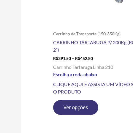
escolhidas
na
página
do
produto
Carrinho de Transporte (150-350Kg)
CARRINHO TARTARUGA P/ 200Kg (
2″)
R$
391.50
–
R$
452.80
Carrinho Tartaruga Linha 210
Escolha a roda abaixo
CLIQUE AQUI E ASSISTA UM VÍDEO 
O PRODUTO
Ver opções
Price
Este