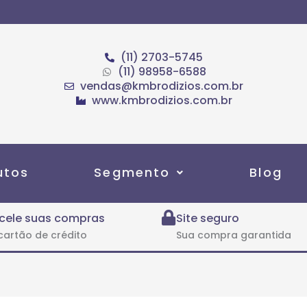
(11) 2703-5745
(11) 98958-6588
vendas@kmbrodizios.com.br
www.kmbrodizios.com.br
utos
Segmento
Blog
cele suas compras
Site seguro
cartão de crédito
Sua compra garantida