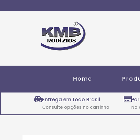
Ir
para
o
conteúdo
Home
Prod
Entrega em todo Brasil
Par
Consulte opções no carrinho
No 