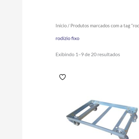
Início
/ Produtos marcados com a tag “rodí
rodízio fixo
Exibindo 1–9 de 20 resultados
Price
Este
range:
produto
R$391.50
tem
through
R$452.80
várias
variantes.
As
opções
podem
ser