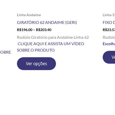
página
do
produto
Linha Andaime
Linha 3
GIRATÓRIO 62 ANDAIME (GERI)
FIXO D
R$
196.00
–
R$
203.40
R$
23.5
Rodízio Giratório para Andaime Linha 62
Rodízi
CLIQUE AQUI E ASSISTA UM VÍDEO
Escolh
SOBRE O PRODUTO
SOBRE
V
Ver opções