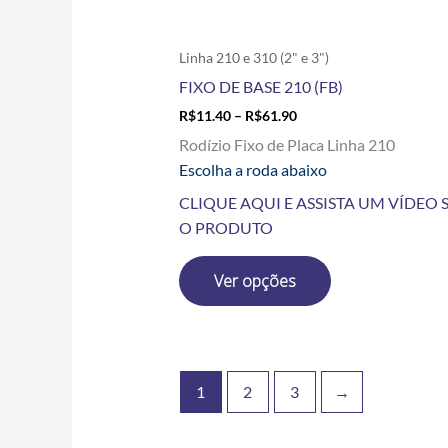
página
do
produto
Linha 210 e 310 (2" e 3")
FIXO DE BASE 210 (FB)
R$
11.40
–
R$
61.90
Rodízio Fixo de Placa Linha 210
Escolha a roda abaixo
CLIQUE AQUI E ASSISTA UM VÍDEO 
O PRODUTO
Ver opções
1
2
3
→