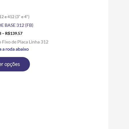
página
do
produto
12 e 412 (3" e 4")
E BASE 312 (FB)
3
–
R$
139.57
o Fixo de Placa Linha 312
a a roda abaixo
er opções