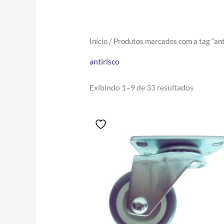
Início
/ Produtos marcados com a tag “ant
antirisco
Exibindo 1–9 de 33 resultados
Price
Este
range:
produto
R$16.70
tem
through
R$89.20
várias
variantes.
As
opções
podem
ser