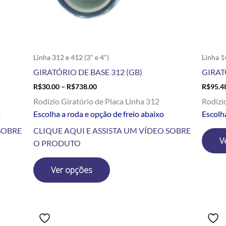
escolhidas
na
página
do
produto
Linha 312 e 412 (3" e 4")
Linha 14
GIRATÓRIO DE BASE 312 (GB)
GIRAT
R$
30.00
–
R$
738.00
R$
95.4
Rodízio Giratório de Placa Linha 312
Rodízi
o
Escolha a roda e opção de freio abaixo
Escolha
SOBRE
CLIQUE AQUI E ASSISTA UM VÍDEO SOBRE
V
O PRODUTO
Ver opções
Price
Este
range:
produto