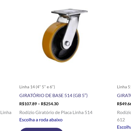
R$107.89
tem
through
R$254.30
várias
variantes.
As
opções
podem
ser
escolhidas
na
página
do
produto
Linha 14 (4" 5" e 6")
Linha 5
GIRATÓRIO DE BASE 514 (GB 5″)
GIRAT
R$
107.89
–
R$
254.30
R$
49.6
 Linha
Rodízio Giratório de Placa Linha 514
Rodízi
Escolha a roda abaixo
612
Escolh