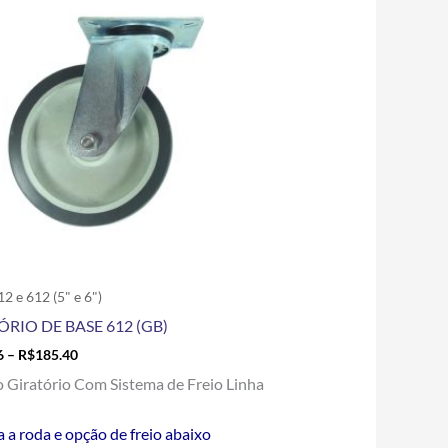
R$49.66
tem
through
R$185.40
várias
variantes.
As
opções
podem
ser
escolhidas
na
página
do
produto
12 e 612 (5" e 6")
ÓRIO DE BASE 612 (GB)
6
–
R$
185.40
o Giratório Com Sistema de Freio Linha
a a roda e opção de freio abaixo