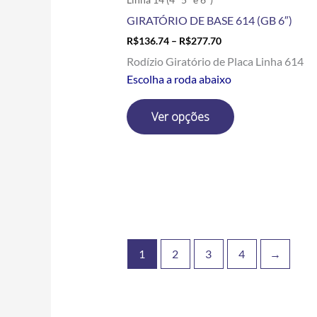
produto
GIRATÓRIO DE BASE 614 (GB 6″)
R$
136.74
–
R$
277.70
Rodízio Giratório de Placa Linha 614
Escolha a roda abaixo
Ver opções
1
2
3
4
→