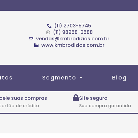
(11) 2703-5745
(11) 98958-6588
vendas@kmbrodizios.com.br
www.kmbrodizios.com.br
utos
Segmento
Blog
cele suas compras
Site seguro
cartão de crédito
Sua compra garantida