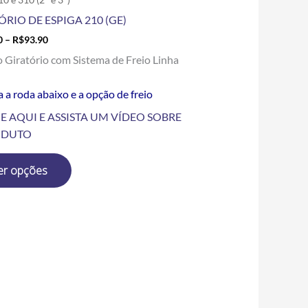
produto
ÓRIO DE ESPIGA 210 (GE)
0
–
R$
93.90
o Giratório com Sistema de Freio Linha
 a roda abaixo e a opção de freio
E AQUI E ASSISTA UM VÍDEO SOBRE
ODUTO
er opções