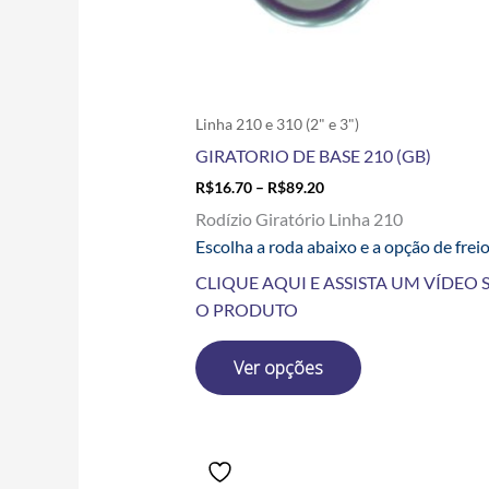
escolhidas
na
página
do
produto
Linha 210 e 310 (2" e 3")
GIRATORIO DE BASE 210 (GB)
R$
16.70
–
R$
89.20
Rodízio Giratório Linha 210
Escolha a roda abaixo e a opção de frei
CLIQUE AQUI E ASSISTA UM VÍDEO 
O PRODUTO
Ver opções
Price
Este
range:
produto