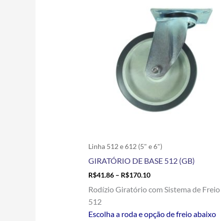
R$41.86
tem
through
R$170.10
várias
variantes.
As
opções
podem
ser
escolhidas
na
página
do
produto
Linha 512 e 612 (5" e 6")
GIRATÓRIO DE BASE 512 (GB)
R$
41.86
–
R$
170.10
Rodízio Giratório com Sistema de Freio
512
Escolha a roda e opção de freio abaixo