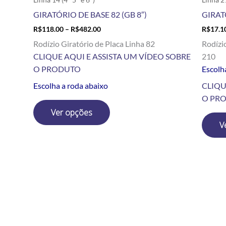
produto
GIRATÓRIO DE BASE 82 (GB 8″)
GIRAT
R$
118.00
–
R$
482.00
R$
17.1
Rodízio Giratório de Placa Linha 82
Rodízi
CLIQUE AQUI E ASSISTA UM VÍDEO SOBRE
210
O PRODUTO
Escolha
Escolha a roda abaixo
CLIQU
O PR
Ver opções
V