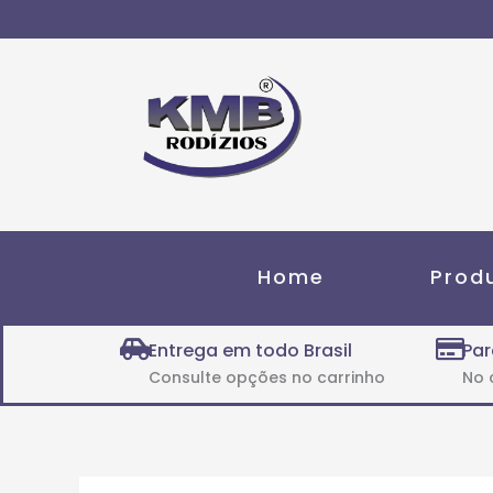
Ir
para
o
conteúdo
Home
Prod
Entrega em todo Brasil
Par
Consulte opções no carrinho
No 