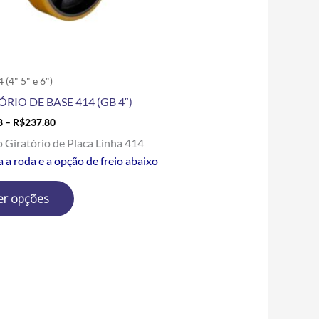
escolhidas
na
página
do
produto
 (4" 5" e 6")
ÓRIO DE BASE 414 (GB 4″)
8
–
R$
237.80
o Giratório de Placa Linha 414
 a roda e a opção de freio abaixo
er opções
Price
Este
range:
produto