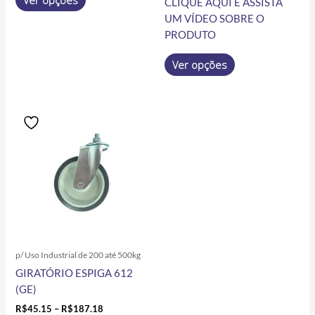
CLIQUE AQUI E ASSISTA
UM VÍDEO SOBRE O
PRODUTO
Ver opções
Price
Este
range:
produto
R$45.15
tem
through
R$187.18
várias
variantes.
As
opções
podem
ser
p/ Uso Industrial de 200 até 500kg
escolhidas
GIRATÓRIO ESPIGA 612
na
(GE)
página
do
R$
45.15
–
R$
187.18