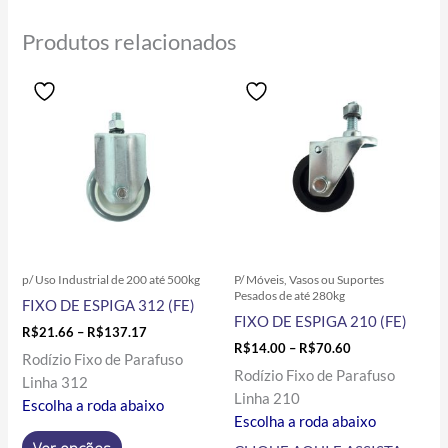
Produtos relacionados
Price
Price
Este
Este
range:
range:
produto
produto
R$21.66
R$14.00
tem
tem
through
through
R$137.17
R$70.60
várias
várias
variantes.
variantes.
As
As
opções
opções
podem
podem
ser
ser
p/ Uso Industrial de 200 até 500kg
P/ Móveis, Vasos ou Suportes
escolhidas
escolhidas
Pesados de até 280kg
FIXO DE ESPIGA 312 (FE)
na
na
FIXO DE ESPIGA 210 (FE)
página
página
R$
21.66
–
R$
137.17
R$
14.00
–
R$
70.60
do
do
Rodízio Fixo de Parafuso
Rodízio Fixo de Parafuso
produto
produto
Linha 312
Linha 210
Escolha a roda abaixo
Escolha a roda abaixo
Ver opções