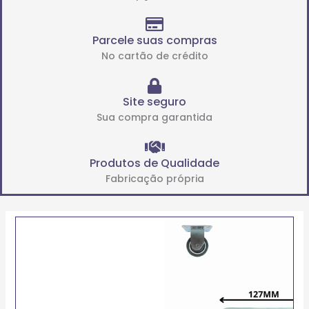
Parcele suas compras
No cartão de crédito
Site seguro
Sua compra garantida
Produtos de Qualidade
Fabricação própria
Price
FIXO
range:
DE
R$121.04
BASE
through
614
R$203.60
(FB
6")