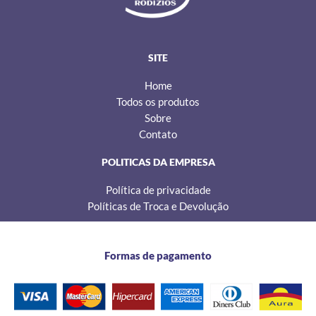
g
o
k
r
o
a
k
m
SITE
Home
Todos os produtos
Sobre
Contato
POLITICAS DA EMPRESA
Política de privacidade
Políticas de Troca e Devolução
Formas de pagamento