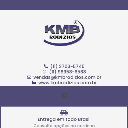
Ir
para
o
conteúdo
(11) 2703-5745
(11) 98958-6588
vendas@kmbrodizios.com.br
www.kmbrodizios.com.br
Menu
Entrega em todo Brasil
Consulte opções no carrinho