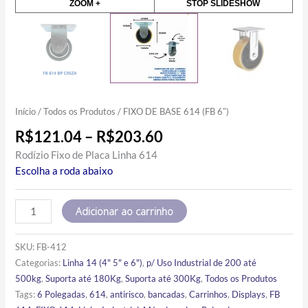
ZOOM +
STOP SLIDESHOW
Início
/
Todos os Produtos
/ FIXO DE BASE 614 (FB 6″)
R$
121.04
–
R$
203.60
Rodízio Fixo de Placa Linha 614
Escolha a roda abaixo
Adicionar ao carrinho
SKU:
FB-412
Categorias:
Linha 14 (4" 5" e 6")
,
p/ Uso Industrial de 200 até
500kg
,
Suporta até 180Kg
,
Suporta até 300Kg
,
Todos os Produtos
Tags:
6 Polegadas
,
614
,
antirisco
,
bancadas
,
Carrinhos
,
Displays
,
FB