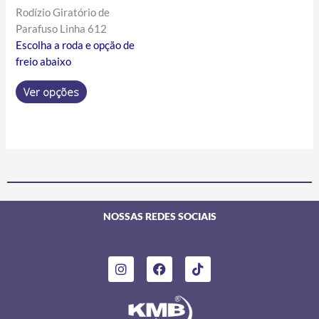
produto
Rodízio Giratório de
Parafuso Linha 612
Escolha a roda e opção de
freio abaixo
Ver opções
NOSSAS REDES SOCIAIS
I
F
T
n
a
i
s
c
k
t
e
t
a
b
o