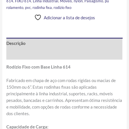
614
,
FIXO 614
,
Linha Industrial
,
Móveis
,
nylon
,
Paisagismo
,
pu
rolamento
,
pvc
,
rodinha fixa
,
rodízio fixo
Adicionar a lista de desejos
Descrição
Informação adicional
Rodízio Fixo com Base Linha 614
Fabricado em chapa de aço com rodas rígidas ou macias de
150mm ou 6”. Estas rodinhas fixas são aplicadas
principalmente à linha industrial, suportes, racks, móveis
pesados, bancadas e carrinhos. Apresentam ótima resistência
e mobilidade, com opções de rodas conforme a necessidade
dos clientes.
Capacidade de Carga: