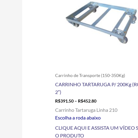
variantes.
As
opções
podem
ser
escolhidas
na
página
do
produto
Carrinho de Transporte (150-350Kg)
CARRINHO TARTARUGA P/ 200Kg (
2″)
R$
391.50
–
R$
452.80
Carrinho Tartaruga Linha 210
Escolha a roda abaixo
CLIQUE AQUI E ASSISTA UM VÍDEO 
O PRODUTO