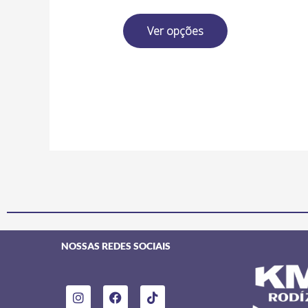
Ver opções
NOSSAS REDES SOCIAIS
I
F
T
n
a
i