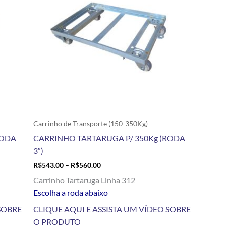
variantes.
As
opções
podem
ser
escolhidas
na
página
do
produto
Carrinho de Transporte (150-350Kg)
RODA
CARRINHO TARTARUGA P/ 350Kg (RODA
3″)
R$
543.00
–
R$
560.00
Carrinho Tartaruga Linha 312
Escolha a roda abaixo
SOBRE
CLIQUE AQUI E ASSISTA UM VÍDEO SOBRE
O PRODUTO