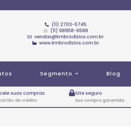
(11) 2703-5745
(11) 98958-6588
vendas@kmbrodizios.com.br
www.kmbrodizios.com.br
utos
Segmento
Blog
cele suas compras
Site seguro
cartão de crédito
Sua compra garantida