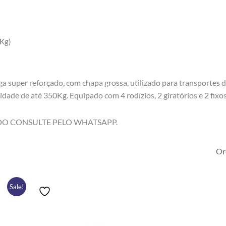
0Kg)
 super reforçado, com chapa grossa, utilizado para transportes de
ade de até 350Kg. Equipado com 4 rodízios, 2 giratórios e 2 fixos
DO CONSULTE PELO WHATSAPP.
Price
Este
Sale!
range:
produto
R$543.00
tem
through
R$560.00
várias