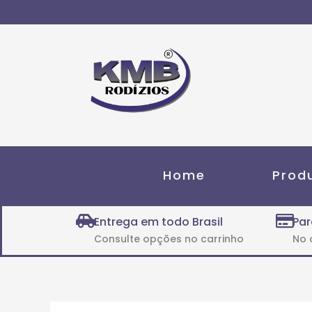
Ir
para
o
conteúdo
Home
Prod
Entrega em todo Brasil
Par
Consulte opções no carrinho
No 