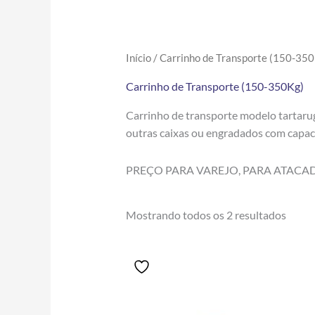
Início
/ Carrinho de Transporte (150-35
Carrinho de Transporte (150-350Kg)
Carrinho de transporte modelo tartaruga
outras caixas ou engradados com capacid
PREÇO PARA VAREJO, PARA ATACA
Mostrando todos os 2 resultados
Price
Este
range:
produto
R$391.50
tem
through
R$452.80
várias