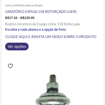
Linha 158 Reforçada ou Dupla
GIRATÓRIO ESPIGA 158 REFORÇADO (GER)
R$
17.10
–
R$
230.90
Rodízio Giratório de Espiga Linha 158 Reforçada
Escolha a roda abaixo e a opção de freio
CLIQUE AQUI E ASSISTA UM VÍDEO SOBRE O PRODUTO
Ver opções
Price
Este
range:
produto
R$18.10
tem
through
R$81.30
várias
variantes.
As
opções
podem