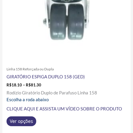
ser
escolhidas
na
página
do
produto
Linha 158 Reforçada ou Dupla
GIRATÓRIO ESPIGA DUPLO 158 (GED)
R$
18.10
–
R$
81.30
Rodízio Giratório Duplo de Parafuso Linha 158
Escolha a roda abaixo
CLIQUE AQUI E ASSISTA UM VÍDEO SOBRE O PRODUTO
Ver opções