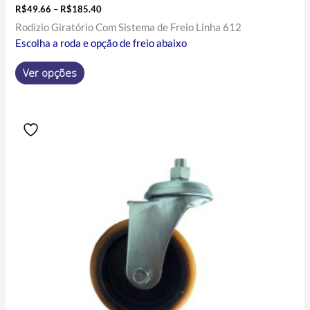
R$
49.66
–
R$
185.40
Rodízio Giratório Com Sistema de Freio Linha 612
Escolha a roda e opção de freio abaixo
Ver opções
Price
Este
range:
produto
R$86.60
tem
through
R$266.85
várias
variantes.
As
opções
podem
ser
escolhidas
na
página