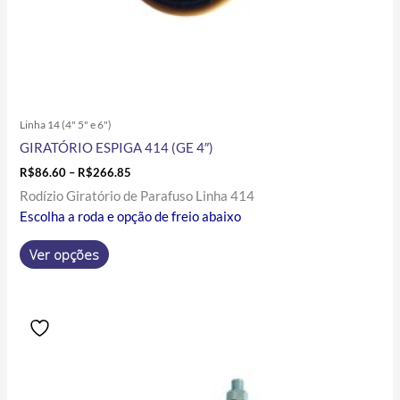
do
produto
Linha 14 (4" 5" e 6")
GIRATÓRIO ESPIGA 414 (GE 4″)
R$
86.60
–
R$
266.85
Rodízio Giratório de Parafuso Linha 414
Escolha a roda e opção de freio abaixo
Ver opções
Price
Este
range:
produto
R$45.15
tem
through
R$187.18
várias
variantes.