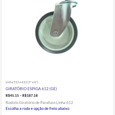
As
opções
podem
ser
escolhidas
na
página
do
produto
Linha 512 e 612 (5" e 6")
GIRATÓRIO ESPIGA 612 (GE)
R$
45.15
–
R$
187.18
Rodízio Giratório de Parafuso Linha 612
Escolha a roda e opção de freio abaixo