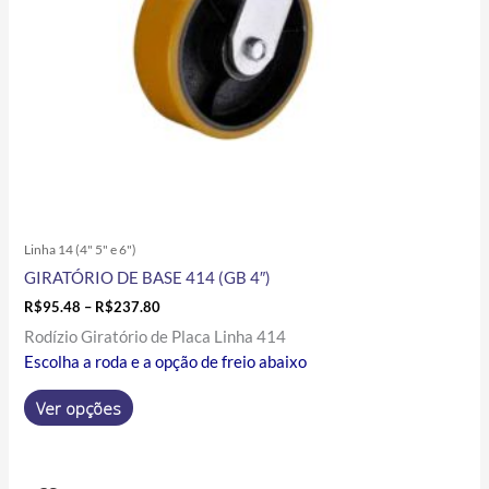
ser
escolhidas
na
página
do
produto
Linha 14 (4" 5" e 6")
GIRATÓRIO DE BASE 414 (GB 4″)
R$
95.48
–
R$
237.80
Rodízio Giratório de Placa Linha 414
Escolha a roda e a opção de freio abaixo
Ver opções
Price
Este