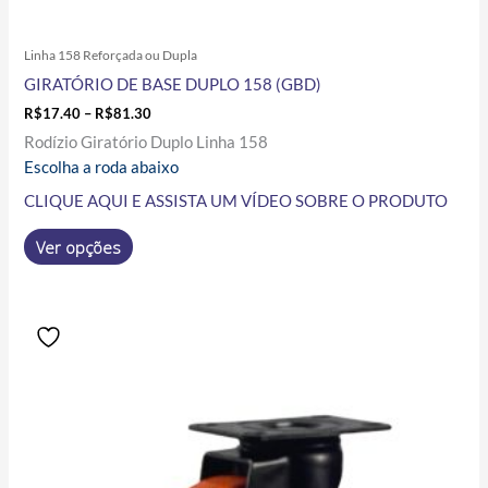
Linha 158 Reforçada ou Dupla
GIRATÓRIO DE BASE DUPLO 158 (GBD)
R$
17.40
–
R$
81.30
Rodízio Giratório Duplo Linha 158
Escolha a roda abaixo
CLIQUE AQUI E ASSISTA UM VÍDEO SOBRE O PRODUTO
Ver opções
Price
Este
range:
produto
R$46.90
tem
through
R$232.00
várias
variantes.
As
opções