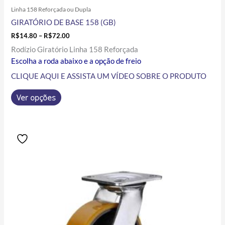
Linha 158 Reforçada ou Dupla
GIRATÓRIO DE BASE 158 (GB)
R$
14.80
–
R$
72.00
Rodízio Giratório Linha 158 Reforçada
Escolha a roda abaixo e a opção de freio
CLIQUE AQUI E ASSISTA UM VÍDEO SOBRE O PRODUTO
Ver opções
Price
Este
range:
produto
R$95.48
tem
through
R$237.80
várias
variantes.
As
opções
podem