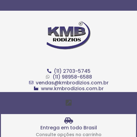
Ir
para
o
conteúdo
(11) 2703-5745
(11) 98958-6588
vendas@kmbrodizios.com.br
www.kmbrodizios.com.br
Menu
Entrega em todo Brasil
Consulte opções no carrinho