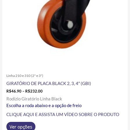
podem
ser
escolhidas
na
página
do
produto
Linha 210 e 310 (2" e 3")
GIRATÓRIO DE PLACA BLACK 2, 3, 4″ (GBI)
R$
46.90
–
R$
232.00
Rodízio Giratório Linha Black
Escolha a roda abaixo e a opção de freio
CLIQUE AQUI E ASSISTA UM VÍDEO SOBRE O PRODUTO
Ver opções