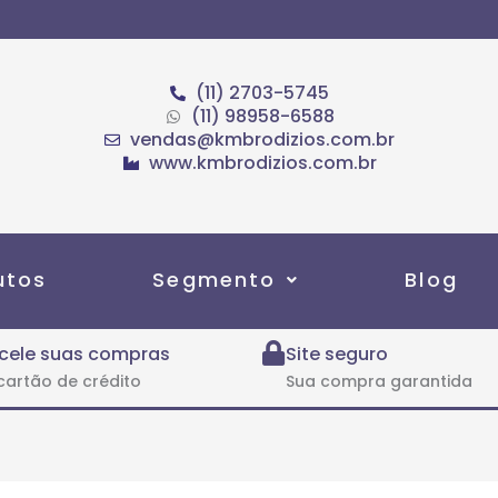
(11) 2703-5745
(11) 98958-6588
vendas@kmbrodizios.com.br
www.kmbrodizios.com.br
utos
Segmento
Blog
cele suas compras
Site seguro
cartão de crédito
Sua compra garantida