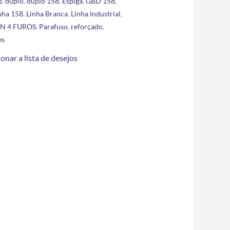
s
,
duplo
,
duplo 158
,
Espiga
,
GBD 158
,
nha 158
,
Linha Branca
,
Linha Industrial
,
N 4 FUROS
,
Parafuso
,
reforçado
,
es
onar a lista de desejos