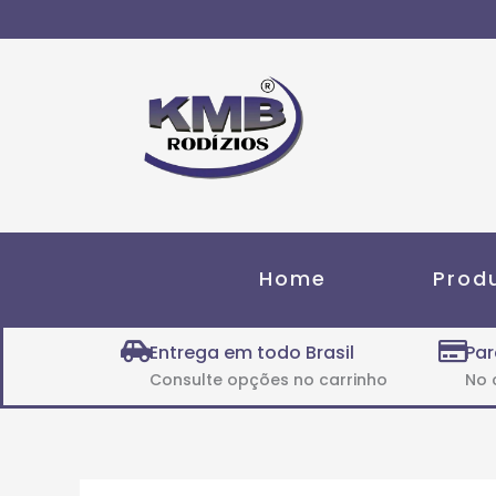
Ir
para
o
conteúdo
Home
Prod
Entrega em todo Brasil
Par
Consulte opções no carrinho
No 