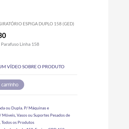
Price
GIRATÓRIO ESPIGA DUPLO 158 (GED)
range:
30
R$18.10
through
e Parafuso Linha 158
R$81.30
A UM VÍDEO SOBRE O PRODUTO
 carrinho
ada ou Dupla
,
P/ Máquinas e
/ Móveis, Vasos ou Suportes Pesados de
,
Todos os Produtos