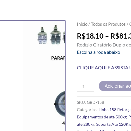
GIRATÓRIO
Início
/
Todos os Produtos
/ 
ESPIGA
R$
18.10
–
R$
81.
DUPLO
Rodízio Giratório Duplo d
158
Escolha a roda abaixo
(GED)
quantidade
CLIQUE AQUI E ASSIST
Adicionar ao
SKU:
GBD-158
Categorias:
Linha 158 Reforç
Equipamentos de até 500kg
,
P
até 280kg
,
Suporta Até 120Kg