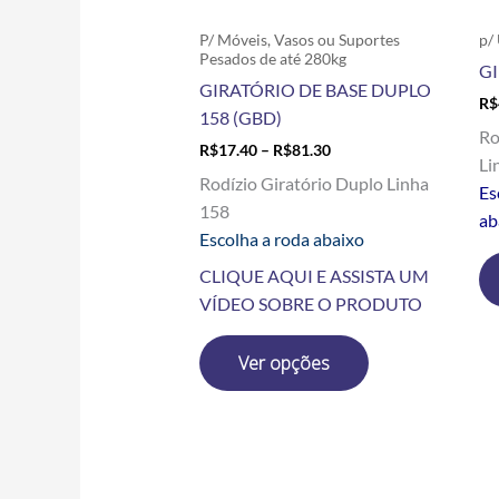
escolhidas
P/ Móveis, Vasos ou Suportes
p/
na
Pesados de até 280kg
GI
página
GIRATÓRIO DE BASE DUPLO
R$
do
158 (GBD)
produto
Ro
R$
17.40
–
R$
81.30
Li
Rodízio Giratório Duplo Linha
Es
158
ab
Escolha a roda abaixo
CLIQUE AQUI E ASSISTA UM
VÍDEO SOBRE O PRODUTO
Ver opções