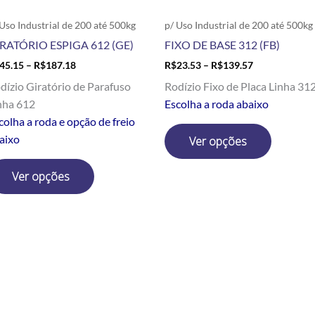
escolhidas
escolhid
 Uso Industrial de 200 até 500kg
p/ Uso Industrial de 200 até 500kg
na
na
RATÓRIO ESPIGA 612 (GE)
FIXO DE BASE 312 (FB)
página
página
45.15
–
R$
187.18
R$
23.53
–
R$
139.57
do
do
produto
produto
dízio Giratório de Parafuso
Rodízio Fixo de Placa Linha 31
nha 612
Escolha a roda abaixo
colha a roda e opção de freio
aixo
Ver opções
Ver opções