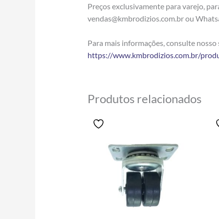
Preços exclusivamente para varejo, pa
vendas@kmbrodizios.com.br ou Whats
Para mais informações, consulte nosso s
https://www.kmbrodizios.com.br/prod
Produtos relacionados
Price
Este
range:
produto
R$17.40
tem
through
R$81.30
várias
variantes.
As
opções
podem
ser