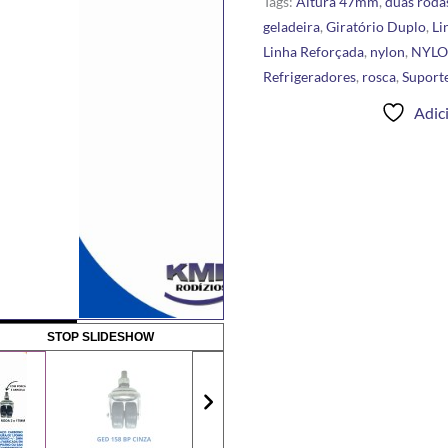
Tags:
Altura 47mm
,
duas roda
geladeira
,
Giratório Duplo
,
Li
Linha Reforçada
,
nylon
,
NYLO
Refrigeradores
,
rosca
,
Suport
Adici
STOP SLIDESHOW