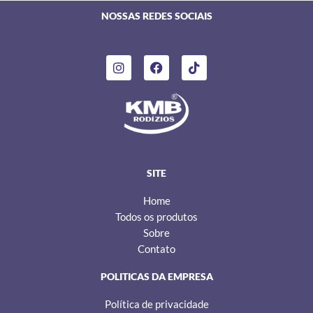
NOSSAS REDES SOCIAIS
I
F
T
n
a
i
s
c
k
t
e
t
a
b
o
g
o
k
r
o
a
k
m
SITE
Home
Todos os produtos
Sobre
Contato
POLITICAS DA EMPRESA
Política de privacidade