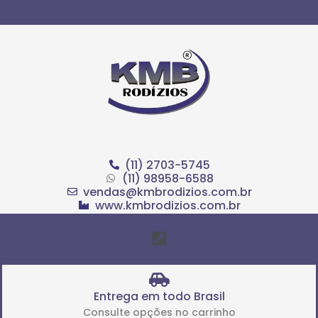
Ir
para
o
conteúdo
(11) 2703-5745
(11) 98958-6588
vendas@kmbrodizios.com.br
www.kmbrodizios.com.br
Menu
Entrega em todo Brasil
Consulte opções no carrinho