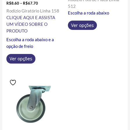
R$
8.60
–
R$
67.70
produto
produto
512
Rodízio Giratório Linha 158
Escolha a roda abaixo
CLIQUE AQUI E ASSISTA
UM VÍDEO SOBRE O
Ver opções
PRODUTO
Escolha a roda abaixo e a
opção de freio
Ver opções
Price
Este
range:
produto
R$41.86
tem
through
R$170.10
várias
variantes.
As
opções
podem