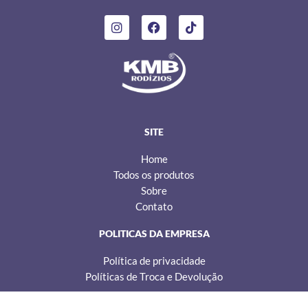
I
F
T
n
a
i
s
c
k
t
e
t
a
b
o
g
o
k
r
o
a
k
m
SITE
Home
Todos os produtos
Sobre
Contato
POLITICAS DA EMPRESA
Política de privacidade
Políticas de Troca e Devolução