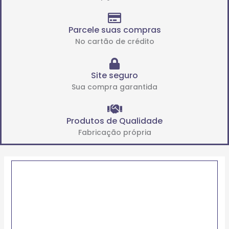
Parcele suas compras
No cartão de crédito
Site seguro
Sua compra garantida
Produtos de Qualidade
Fabricação própria
Price
FIXO
range:
DE
R$34.41
BASE
through
612
R$110.28
(FB)
quantidade