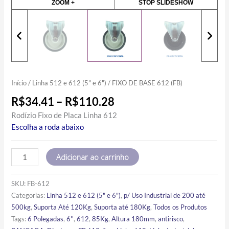
ZOOM +
STOP SLIDESHOW
Início
/
Linha 512 e 612 (5" e 6")
/ FIXO DE BASE 612 (FB)
R$
34.41
–
R$
110.28
Rodízio Fixo de Placa Linha 612
Escolha a roda abaixo
Adicionar ao carrinho
SKU:
FB-612
Categorias:
Linha 512 e 612 (5" e 6")
,
p/ Uso Industrial de 200 até
500kg
,
Suporta Até 120Kg
,
Suporta até 180Kg
,
Todos os Produtos
Tags:
6 Polegadas
,
6''
,
612
,
85Kg
,
Altura 180mm
,
antirisco
,