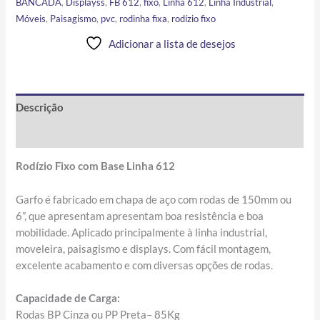
BANCADA
,
Displayss
,
FB 612
,
fixo
,
Linha 612
,
Linha Industrial
,
Móveis
,
Paisagismo
,
pvc
,
rodinha fixa
,
rodízio fixo
Adicionar a lista de desejos
Descrição
Informação adicional
Rodízio Fixo com Base Linha 612
Garfo é fabricado em chapa de aço com rodas de 150mm ou
6”, que apresentam apresentam boa resistência e boa
mobilidade. Aplicado principalmente à linha industrial,
moveleira, paisagismo e displays. Com fácil montagem,
excelente acabamento e com diversas opções de rodas.
Capacidade de Carga:
Rodas BP Cinza ou PP Preta– 85Kg