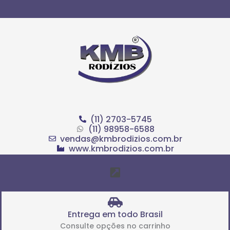
Ir
para
o
conteúdo
(11) 2703-5745
(11) 98958-6588
vendas@kmbrodizios.com.br
www.kmbrodizios.com.br
Menu
Entrega em todo Brasil
Consulte opções no carrinho