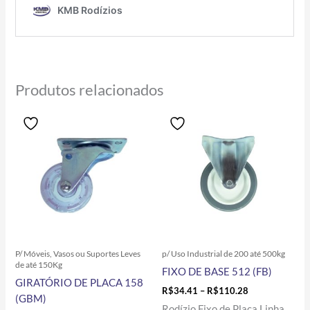
Produtos relacionados
Price
Price
Este
Este
range:
range:
produto
produto
R$8.60
R$34.41
tem
tem
through
through
R$67.70
R$110.28
várias
várias
variantes.
variantes.
As
As
opções
opções
podem
podem
ser
ser
P/ Móveis, Vasos ou Suportes Leves
p/ Uso Industrial de 200 até 500kg
escolhidas
escolhidas
de até 150Kg
FIXO DE BASE 512 (FB)
na
na
GIRATÓRIO DE PLACA 158
página
página
R$
34.41
–
R$
110.28
(GBM)
do
do
Rodízio Fixo de Placa Linha