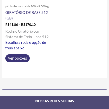
ser
p/ Uso Industrial de 200 até 500kg
escolhidas
GIRATÓRIO DE BASE 512
na
(GB)
página
do
R$
41.86
–
R$
170.10
produto
Rodízio Giratório com
Sistema de Freio Linha 512
Escolha a roda e opção de
freio abaixo
Ver opções
NOSSAS REDES SOCIAIS