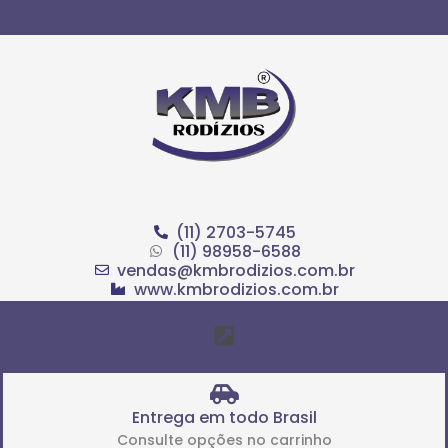
Ir
para
o
conteúdo
(11) 2703-5745
(11) 98958-6588
vendas@kmbrodizios.com.br
www.kmbrodizios.com.br
Menu
Entrega em todo Brasil
Consulte opções no carrinho