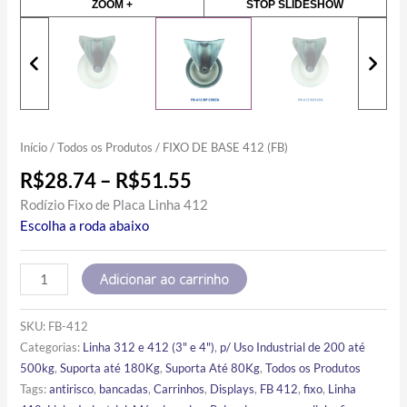
ZOOM +
STOP SLIDESHOW
Início
/
Todos os Produtos
/ FIXO DE BASE 412 (FB)
R$
28.74
–
R$
51.55
Rodízio Fixo de Placa Linha 412
Escolha a roda abaixo
Adicionar ao carrinho
SKU:
FB-412
Categorias:
Linha 312 e 412 (3" e 4")
,
p/ Uso Industrial de 200 até
500kg
,
Suporta até 180Kg
,
Suporta Até 80Kg
,
Todos os Produtos
Tags:
antirisco
,
bancadas
,
Carrinhos
,
Displays
,
FB 412
,
fixo
,
Linha