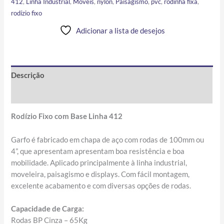
412
,
Linha Industrial
,
Móveis
,
nylon
,
Paisagismo
,
pvc
,
rodinha fixa
,
rodízio fixo
Adicionar a lista de desejos
Descrição
Informação adicional
Rodízio Fixo com Base Linha 412
Garfo é fabricado em chapa de aço com rodas de 100mm ou
4”, que apresentam apresentam boa resistência e boa
mobilidade. Aplicado principalmente à linha industrial,
moveleira, paisagismo e displays. Com fácil montagem,
excelente acabamento e com diversas opções de rodas.
Capacidade de Carga:
Rodas BP Cinza – 65Kg