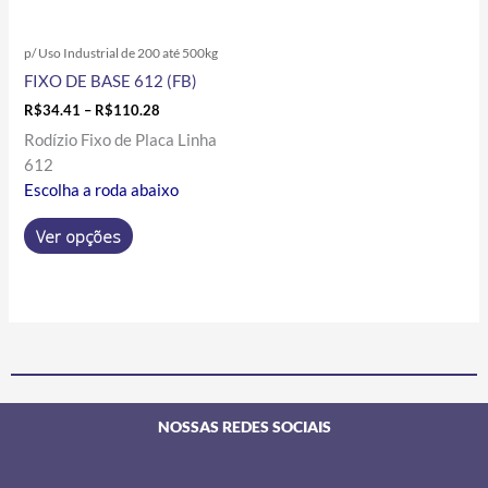
podem
ser
p/ Uso Industrial de 200 até 500kg
escolhidas
FIXO DE BASE 612 (FB)
na
página
R$
34.41
–
R$
110.28
do
Rodízio Fixo de Placa Linha
produto
612
Escolha a roda abaixo
Ver opções
NOSSAS REDES SOCIAIS