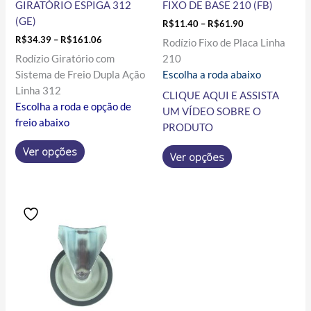
GIRATÓRIO ESPIGA 312
FIXO DE BASE 210 (FB)
página
página
(GE)
R$
11.40
–
R$
61.90
do
do
R$
34.39
–
R$
161.06
Rodízio Fixo de Placa Linha
produto
produto
Rodízio Giratório com
210
Sistema de Freio Dupla Ação
Escolha a roda abaixo
Linha 312
CLIQUE AQUI E ASSISTA
Escolha a roda e opção de
UM VÍDEO SOBRE O
freio abaixo
PRODUTO
Ver opções
Ver opções
Price
Este
range:
produto
R$34.41
tem
through
R$110.28
várias
variantes.
As
opções