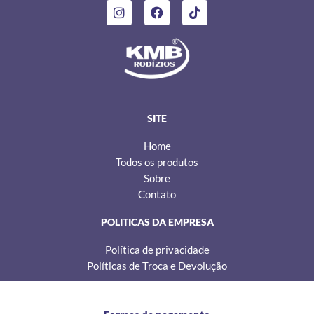
I
F
T
n
a
i
s
c
k
t
e
t
a
b
o
g
o
k
r
o
a
k
m
SITE
Home
Todos os produtos
Sobre
Contato
POLITICAS DA EMPRESA
Política de privacidade
Políticas de Troca e Devolução