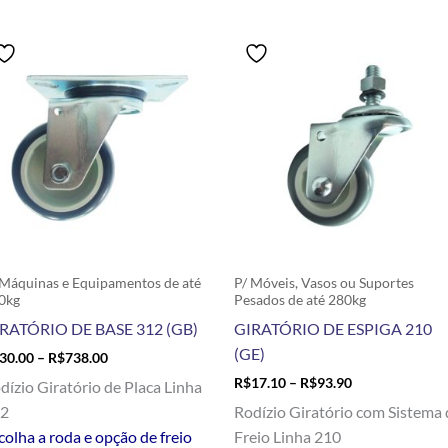
Price
Price
Este
Este
range:
range:
produto
produto
R$30.00
R$17.10
tem
tem
through
through
R$738.00
R$93.90
várias
várias
variantes.
variantes
As
As
opções
opções
podem
podem
ser
ser
escolhidas
escolhid
 Máquinas e Equipamentos de até
P/ Móveis, Vasos ou Suportes
na
na
0kg
Pesados de até 280kg
página
página
RATÓRIO DE BASE 312 (GB)
GIRATÓRIO DE ESPIGA 210
do
do
(GE)
30.00
–
R$
738.00
produto
produto
R$
17.10
–
R$
93.90
dízio Giratório de Placa Linha
12
Rodízio Giratório com Sistema 
colha a roda e opção de freio
Freio Linha 210