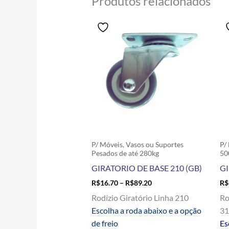
Produtos relacionados
Price
Este
range:
produto
R$16.70
tem
through
R$89.20
várias
variantes.
As
opções
podem
ser
escolhidas
P/ Móveis, Vasos ou Suportes
P/
na
Pesados de até 280kg
50
página
GIRATORIO DE BASE 210 (GB)
GI
do
R$
16.70
–
R$
89.20
R$
produto
Rodízio Giratório Linha 210
Ro
Escolha a roda abaixo e a opção
3
de freio
Es