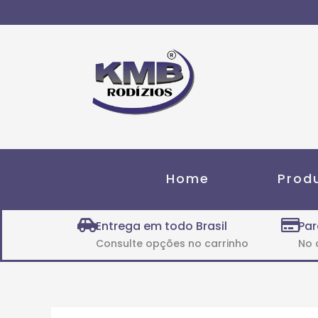
Ir
para
o
conteúdo
Home
Prod
Entrega em todo Brasil
Par
Consulte opções no carrinho
No 