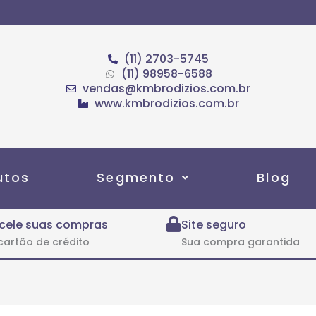
(11) 2703-5745
(11) 98958-6588
vendas@kmbrodizios.com.br
www.kmbrodizios.com.br
utos
Segmento
Blog
cele suas compras
Site seguro
cartão de crédito
Sua compra garantida