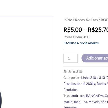
RODAS
Início
/
Rodas Avulsas
/ ROD
310
R$
5.00
–
R$
25.7
-
Roda Linha 310
3"
Escolha a roda abaixo
quantidade
Adicionar ao
SKU:
ro-310
Categorias:
Linha 210 e 310 (2
Pesados de até 280kg
,
Rodas 
Produtos
Tags:
antirisco
,
BANCADA
,
C
macio
,
maquina
,
Móveis
,
não 
Suportes