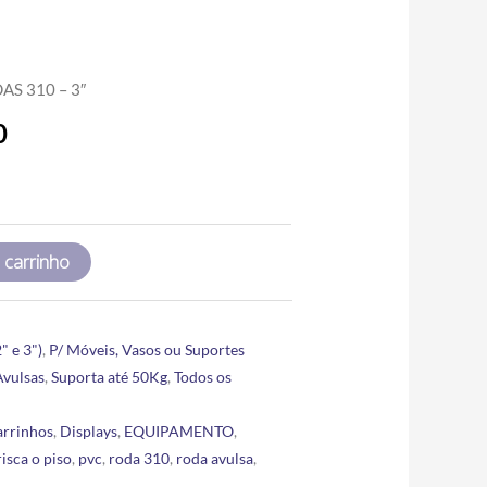
Price
AS 310 – 3″
range:
0
R$5.00
through
R$25.70
 carrinho
" e 3")
,
P/ Móveis, Vasos ou Suportes
Avulsas
,
Suporta até 50Kg
,
Todos os
arrinhos
,
Displays
,
EQUIPAMENTO
,
risca o piso
,
pvc
,
roda 310
,
roda avulsa
,