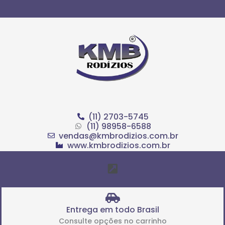
Ir
para
o
conteúdo
(11) 2703-5745
(11) 98958-6588
vendas@kmbrodizios.com.br
www.kmbrodizios.com.br
Menu
Entrega em todo Brasil
Consulte opções no carrinho