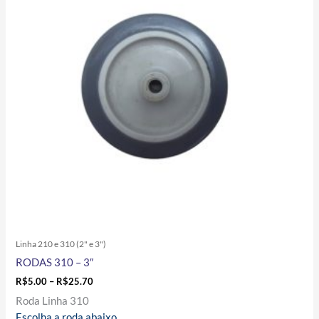
variantes.
As
opções
podem
ser
escolhidas
na
página
do
produto
Linha 210 e 310 (2" e 3")
RODAS 310 – 3″
R$
5.00
–
R$
25.70
Roda Linha 310
Escolha a roda abaixo