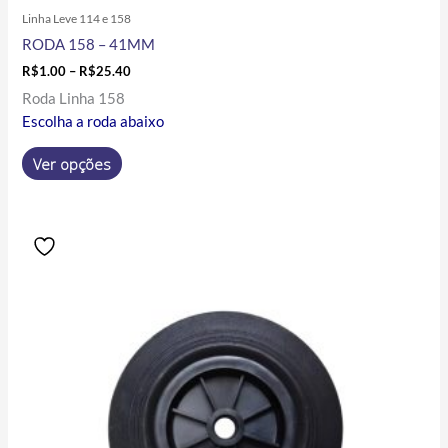
Linha Leve 114 e 158
RODA 158 – 41MM
R$
1.00
–
R$
25.40
Roda Linha 158
Escolha a roda abaixo
Ver opções
Price
Este
range:
produto
R$49.80
tem
through
R$172.00
várias
variantes.
As
opções
podem
ser
escolhidas