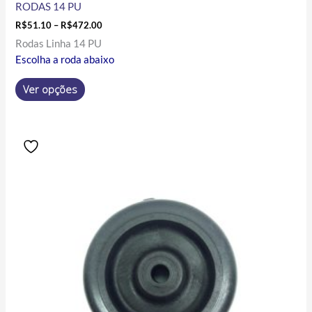
RODAS 14 PU
R$
51.10
–
R$
472.00
Rodas Linha 14 PU
Escolha a roda abaixo
Ver opções
Price
Este
range:
produto
R$2.00
tem
through
R$44.40
várias
variantes.
As
opções
podem
ser
escolhidas
na