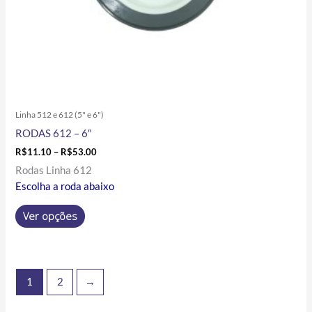
página
do
produto
Linha 512 e 612 (5" e 6")
RODAS 612 – 6″
R$
11.10
–
R$
53.00
Rodas Linha 612
Escolha a roda abaixo
Ver opções
1
2
→