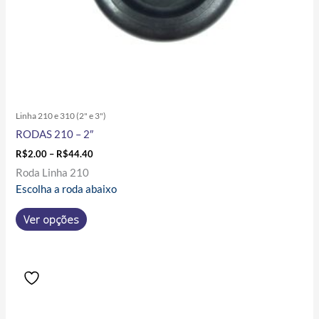
página
do
produto
Linha 210 e 310 (2" e 3")
RODAS 210 – 2″
R$
2.00
–
R$
44.40
Roda Linha 210
Escolha a roda abaixo
Ver opções
Price
Este
range:
produto
R$5.00
tem
through
R$25.70
várias