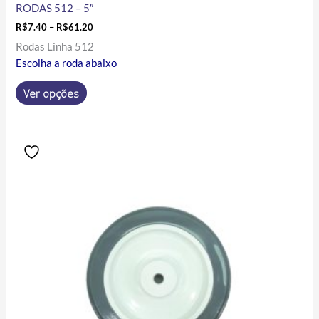
RODAS 512 – 5″
R$
7.40
–
R$
61.20
Rodas Linha 512
Escolha a roda abaixo
Ver opções
Price
Este
range:
produto
R$11.10
tem
through
R$53.00
várias
variantes.
As
opções
podem
ser
escolhidas
na