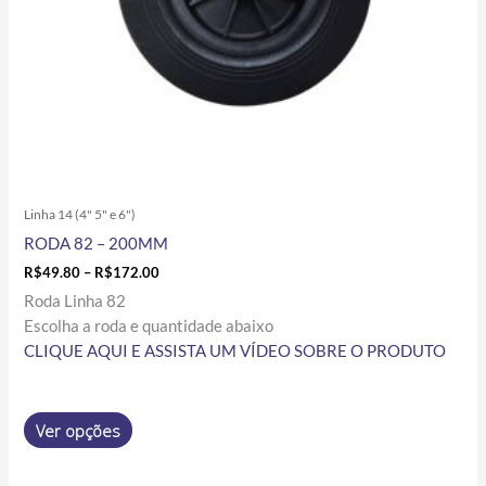
na
página
do
produto
Linha 14 (4" 5" e 6")
RODA 82 – 200MM
R$
49.80
–
R$
172.00
Roda Linha 82
Escolha a roda e quantidade abaixo
CLIQUE AQUI E ASSISTA UM VÍDEO SOBRE O PRODUTO
Ver opções