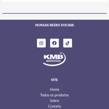
NOSSAS REDES SOCIAIS
I
F
T
n
a
i
s
c
k
t
e
t
a
b
o
g
o
k
r
o
a
k
m
SITE
Home
Todos os produtos
Sobre
Contato