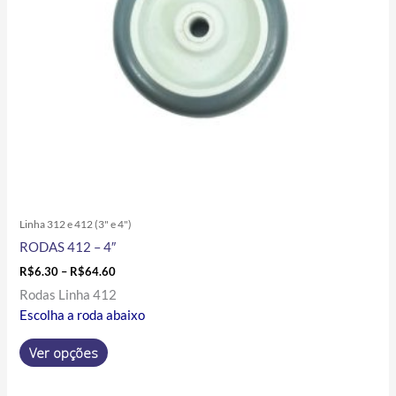
podem
ser
escolhidas
na
página
do
produto
Linha 312 e 412 (3" e 4")
RODAS 412 – 4″
R$
6.30
–
R$
64.60
Rodas Linha 412
Escolha a roda abaixo
Ver opções