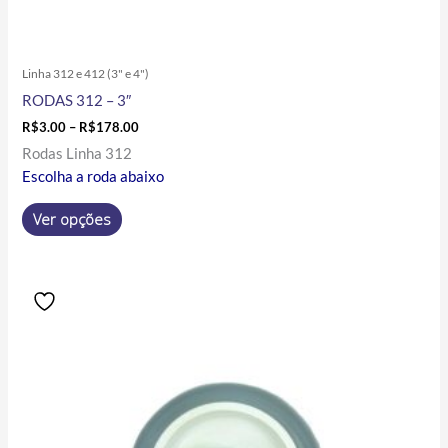
Linha 312 e 412 (3" e 4")
RODAS 312 – 3″
R$
3.00
–
R$
178.00
Rodas Linha 312
Escolha a roda abaixo
Ver opções
Price
Este
range:
produto
R$6.30
tem
through
R$64.60
várias
variantes.
As
opções