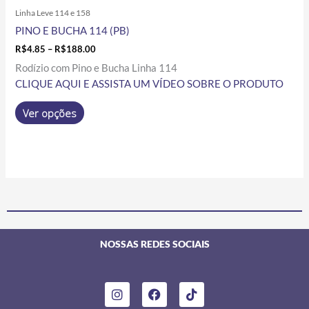
Linha Leve 114 e 158
PINO E BUCHA 114 (PB)
R$
4.85
–
R$
188.00
Rodízio com Pino e Bucha Linha 114
CLIQUE AQUI E ASSISTA UM VÍDEO SOBRE O PRODUTO
Ver opções
NOSSAS REDES SOCIAIS
I
F
T
n
a
i