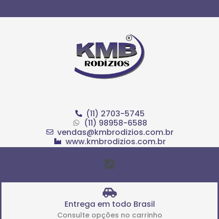
Ir
para
o
conteúdo
(11) 2703-5745
(11) 98958-6588
vendas@kmbrodizios.com.br
www.kmbrodizios.com.br
Menu
Entrega em todo Brasil
Consulte opções no carrinho