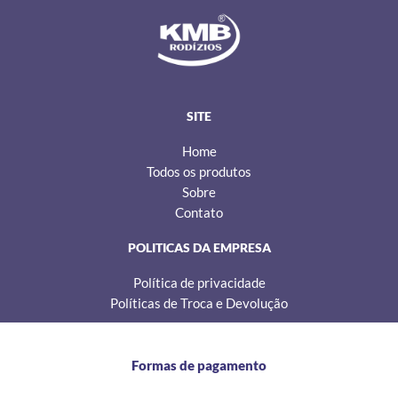
s
c
k
t
e
t
a
b
o
g
o
k
r
o
a
k
m
SITE
Home
Todos os produtos
Sobre
Contato
POLITICAS DA EMPRESA
Política de privacidade
Políticas de Troca e Devolução
Formas de pagamento