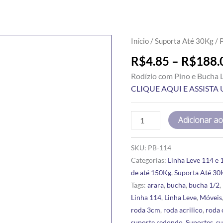
PINO
Início
/
Suporta Até 30Kg
/ 
E
R$
4.85
–
R$
188.
BUCHA
Rodízio com Pino e Bucha 
114
CLIQUE AQUI E ASSIST
(PB)
quantidade
Adicionar ao
SKU:
PB-114
Categorias:
Linha Leve 114 e 
de até 150Kg
,
Suporta Até 30
Tags:
arara
,
bucha
,
bucha 1/2
,
Linha 114
,
Linha Leve
,
Móveis
roda 3cm
,
roda acrilico
,
roda 
suporte redondo
,
Suportes
,
s