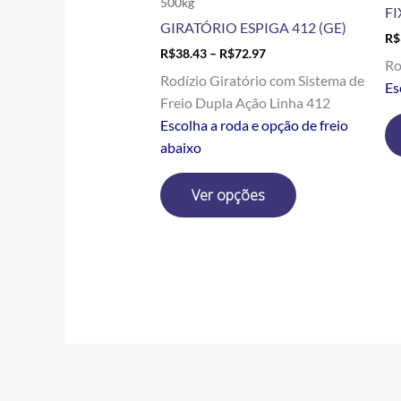
500kg
FI
página
GIRATÓRIO ESPIGA 412 (GE)
R$
do
R$
38.43
–
R$
72.97
produto
Ro
Rodízio Giratório com Sistema de
Es
Freio Dupla Ação Linha 412
Escolha a roda e opção de freio
abaixo
Ver opções