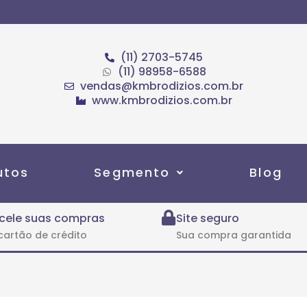
(11) 2703-5745
(11) 98958-6588
vendas@kmbrodizios.com.br
www.kmbrodizios.com.br
utos
Segmento
Blog
cele suas compras
Site seguro
cartão de crédito
Sua compra garantida