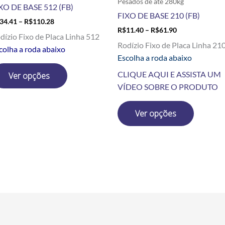
Pesados de até 280kg
XO DE BASE 512 (FB)
página
página
FIXO DE BASE 210 (FB)
34.41
–
R$
110.28
do
do
R$
11.40
–
R$
61.90
produto
produto
dízio Fixo de Placa Linha 512
Rodízio Fixo de Placa Linha 21
colha a roda abaixo
Escolha a roda abaixo
CLIQUE AQUI E ASSISTA UM
Ver opções
VÍDEO SOBRE O PRODUTO
Ver opções