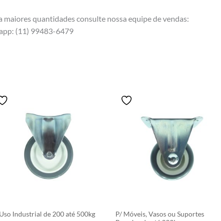
ra maiores quantidades consulte nossa equipe de vendas:
app: (11) 99483-6479
Price
Price
Este
Este
range:
range:
produto
produto
R$34.41
R$11.40
tem
tem
through
through
R$110.28
R$61.90
várias
várias
variantes.
variantes
As
As
opções
opções
podem
podem
ser
ser
escolhidas
escolhid
 Uso Industrial de 200 até 500kg
P/ Móveis, Vasos ou Suportes
na
na