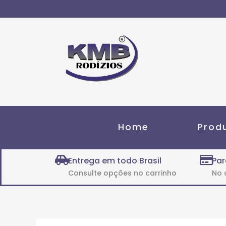
Ir
para
o
conteúdo
Home
Prod
Entrega em todo Brasil
Par
Consulte opções no carrinho
No 