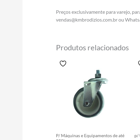
Preços exclusivamente para varejo, pa
vendas@kmbrodizios.com.br ou Whats
Produtos relacionados
Price
Este
range:
produto
R$38.43
tem
through
R$72.97
várias
variantes.
As
opções
podem
ser
escolhidas
P/ Máquinas e Equipamentos de até
p/
na