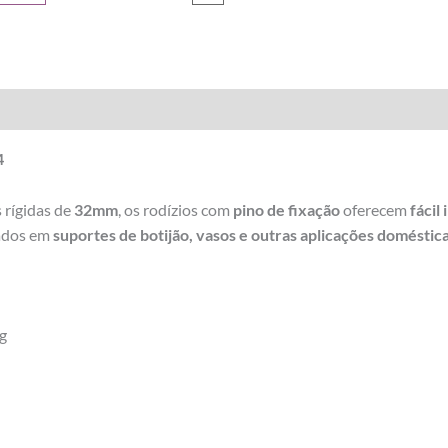
4
 rígidas de
32mm
, os rodízios com
pino de fixação
oferecem
fácil
zados em
suportes de botijão, vasos e outras aplicações doméstic
g