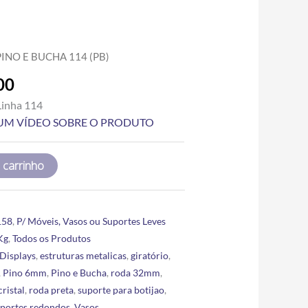
Price
PINO E BUCHA 114 (PB)
range:
00
R$4.85
through
Linha 114
R$188.00
A UM VÍDEO SOBRE O PRODUTO
 carrinho
158
,
P/ Móveis, Vasos ou Suportes Leves
Kg
,
Todos os Produtos
Displays
,
estruturas metalicas
,
giratório
,
,
Pino 6mm
,
Pino e Bucha
,
roda 32mm
,
cristal
,
roda preta
,
suporte para botijao
,
uportes redondos
,
Vasos