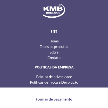
s
c
k
t
e
t
a
b
o
g
o
k
r
o
a
k
m
SITE
Home
Todos os produtos
Sobre
Contato
POLITICAS DA EMPRESA
Política de privacidade
Políticas de Troca e Devolução
Formas de pagamento