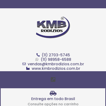
Ir
para
o
conteúdo
(11) 2703-5745
(11) 98958-6588
vendas@kmbrodizios.com.br
www.kmbrodizios.com.br
Menu
Entrega em todo Brasil
Consulte opções no carrinho