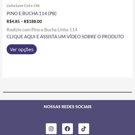
Linha Leve 114 e 158
PINO E BUCHA 114 (PB)
R$
4.85
–
R$
188.00
Rodízio com Pino e Bucha Linha 114
CLIQUE AQUI E ASSISTA UM VÍDEO SOBRE O PRODUTO
Ver opções
NOSSAS REDES SOCIAIS
I
F
T
n
a
i