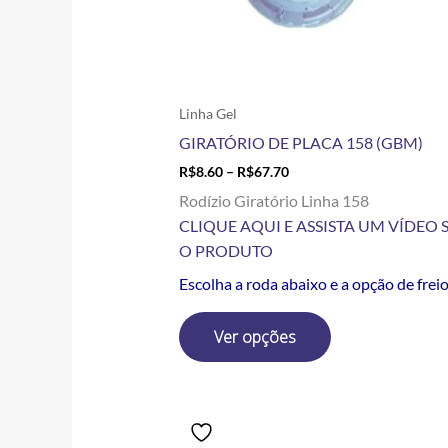
escolhidas
na
página
do
produto
Linha Gel
GIRATÓRIO DE PLACA 158 (GBM)
R$
8.60
–
R$
67.70
Rodízio Giratório Linha 158
CLIQUE AQUI E ASSISTA UM VÍDEO 
O PRODUTO
Escolha a roda abaixo e a opção de frei
Ver opções
Price
Este
range:
produto