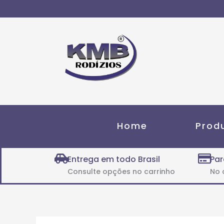
Ir
para
o
conteúdo
Home
Prod
Entrega em todo Brasil
Par
Consulte opções no carrinho
No 