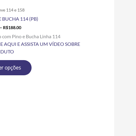
do
produto
eve 114 e 158
E BUCHA 114 (PB)
–
R$
188.00
o com Pino e Bucha Linha 114
E AQUI E ASSISTA UM VÍDEO SOBRE
ODUTO
er opções