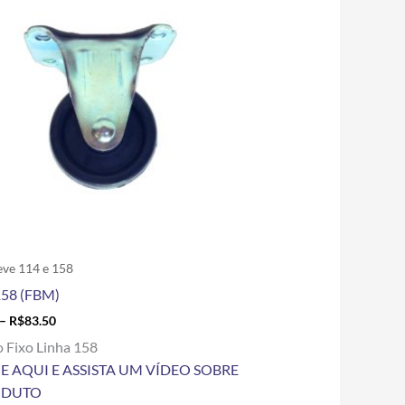
R$6.50
tem
through
R$83.50
várias
variantes.
As
opções
podem
ser
escolhidas
na
página
do
produto
eve 114 e 158
158 (FBM)
–
R$
83.50
o Fixo Linha 158
E AQUI E ASSISTA UM VÍDEO SOBRE
ODUTO