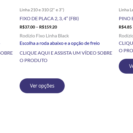
do
produto
Linha 210 e 310 (2" e 3")
Linha L
FIXO DE PLACA 2, 3, 4″ (FBI)
PINO 
R$
37.00
–
R$
159.20
R$
4.85
Rodízio Fixo Linha Black
Rodízi
o
Escolha a roda abaixo e a opção de freio
CLIQU
O PR
SOBRE
CLIQUE AQUI E ASSISTA UM VÍDEO SOBRE
O PRODUTO
V
Ver opções