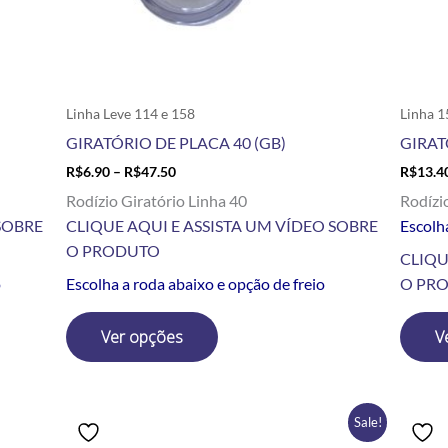
escolhidas
na
página
do
produto
Linha Leve 114 e 158
Linha 1
GIRATÓRIO DE PLACA 40 (GB)
GIRAT
R$
6.90
–
R$
47.50
R$
13.4
Rodízio Giratório Linha 40
Rodízi
SOBRE
CLIQUE AQUI E ASSISTA UM VÍDEO SOBRE
Escolha
O PRODUTO
CLIQU
o
Escolha a roda abaixo e opção de freio
O PR
Ver opções
V
Price
Este
Sale!
range:
produto