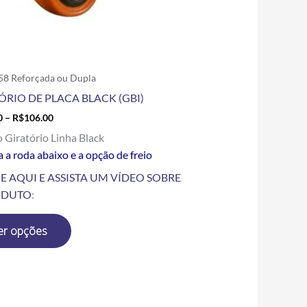
escolhidas
na
página
do
produto
58 Reforçada ou Dupla
ÓRIO DE PLACA BLACK (GBI)
0
–
R$
106.00
o Giratório Linha Black
 a roda abaixo e a opção de freio
E AQUI E ASSISTA UM VÍDEO SOBRE
ODUTO
:
er opções
Price
Este
range:
produto