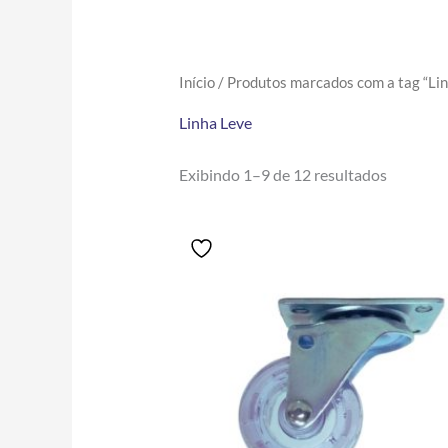
Início
/ Produtos marcados com a tag “Lin
Linha Leve
Exibindo 1–9 de 12 resultados
Price
Este
range:
produto
R$8.60
tem
through
R$67.70
várias
variantes.
As
opções
podem
ser