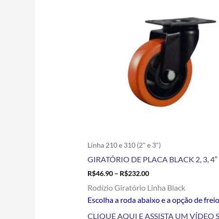
R$46.90
tem
through
R$232.00
várias
variantes.
As
opções
podem
ser
escolhidas
na
página
do
produto
Linha 210 e 310 (2" e 3")
GIRATÓRIO DE PLACA BLACK 2, 3, 4″ 
R$
46.90
–
R$
232.00
Rodízio Giratório Linha Black
Escolha a roda abaixo e a opção de frei
CLIQUE AQUI E ASSISTA UM VÍDEO 