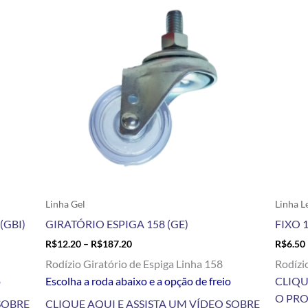
R$12.20
tem
through
R$187.20
várias
variantes.
As
opções
podem
ser
escolhidas
na
página
do
produto
Linha Gel
Linha L
(GBI)
GIRATÓRIO ESPIGA 158 (GE)
FIXO 
R$
12.20
–
R$
187.20
R$
6.50
Rodízio Giratório de Espiga Linha 158
Rodízi
o
Escolha a roda abaixo e a opção de freio
CLIQU
O PR
SOBRE
CLIQUE AQUI E ASSISTA UM VÍDEO SOBRE