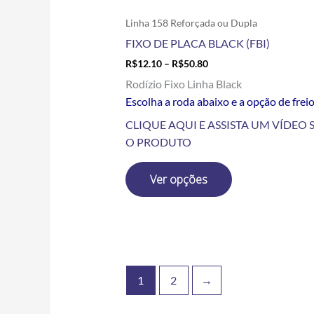
do
produto
Linha 158 Reforçada ou Dupla
FIXO DE PLACA BLACK (FBI)
R$
12.10
–
R$
50.80
Rodízio Fixo Linha Black
Escolha a roda abaixo e a opção de frei
CLIQUE AQUI E ASSISTA UM VÍDEO 
O PRODUTO
Ver opções
1
2
→