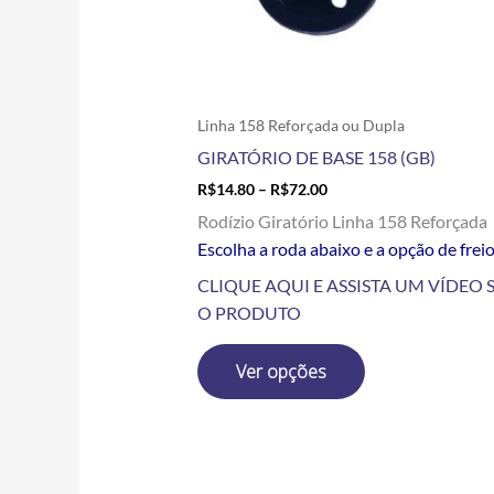
escolhidas
na
página
do
produto
Linha 158 Reforçada ou Dupla
GIRATÓRIO DE BASE 158 (GB)
R$
14.80
–
R$
72.00
Rodízio Giratório Linha 158 Reforçada
Escolha a roda abaixo e a opção de frei
CLIQUE AQUI E ASSISTA UM VÍDEO 
O PRODUTO
Ver opções