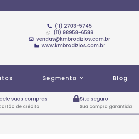
(11) 2703-5745
(11) 98958-6588
vendas@kmbrodizios.com.br
www.kmbrodizios.com.br
utos
Segmento
Blog
cele suas compras
Site seguro
cartão de crédito
Sua compra garantida