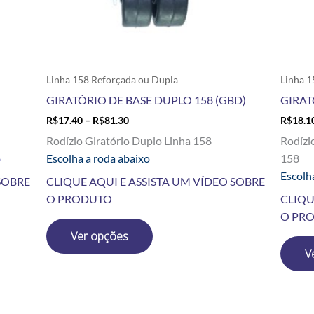
escolhidas
na
página
do
produto
Linha 158 Reforçada ou Dupla
Linha 1
GIRATÓRIO DE BASE DUPLO 158 (GBD)
GIRAT
R$
17.40
–
R$
81.30
R$
18.1
Rodízio Giratório Duplo Linha 158
Rodízi
o
Escolha a roda abaixo
158
Escolh
SOBRE
CLIQUE AQUI E ASSISTA UM VÍDEO SOBRE
O PRODUTO
CLIQU
O PR
Ver opções
V