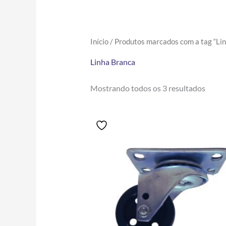
Início
/ Produtos marcados com a tag “Li
Linha Branca
Mostrando todos os 3 resultados
Price
Este
range:
produto
R$14.80
tem
through
R$72.00
várias
variantes.
As
opções
podem
ser