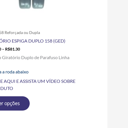
escolhidas
na
página
do
produto
58 Reforçada ou Dupla
ÓRIO ESPIGA DUPLO 158 (GED)
0
–
R$
81.30
o Giratório Duplo de Parafuso Linha
a a roda abaixo
E AQUI E ASSISTA UM VÍDEO SOBRE
ODUTO
er opções