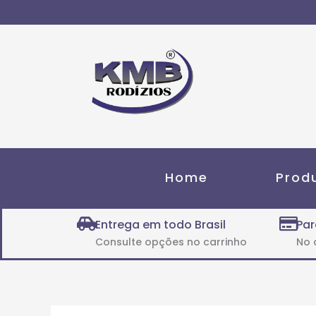
Ir
para
o
conteúdo
Home
Prod
Entrega em todo Brasil
Par
Consulte opções no carrinho
No 