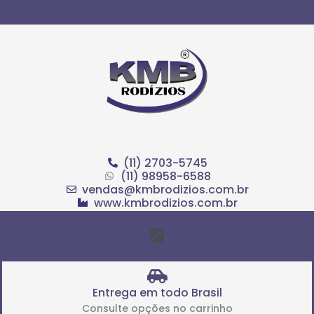
Ir
para
o
conteúdo
(11) 2703-5745
(11) 98958-6588
vendas@kmbrodizios.com.br
www.kmbrodizios.com.br
Menu
Entrega em todo Brasil
Consulte opções no carrinho