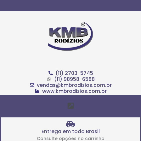
Ir
para
o
conteúdo
(11) 2703-5745
(11) 98958-6588
vendas@kmbrodizios.com.br
www.kmbrodizios.com.br
Menu
Entrega em todo Brasil
Consulte opções no carrinho