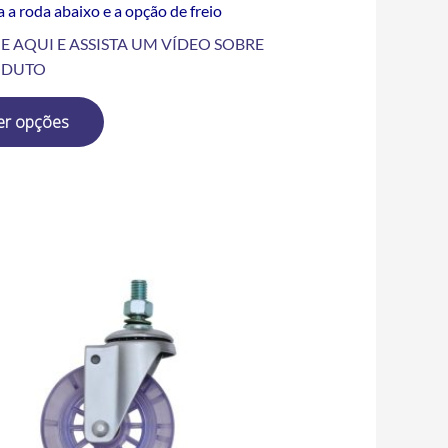
 a roda abaixo e a opção de freio
E AQUI E ASSISTA UM VÍDEO SOBRE
ODUTO
er opções
Price
Este
range:
produto
R$19.50
tem
through
R$108.00
várias
variantes.
As
opções
podem
ser