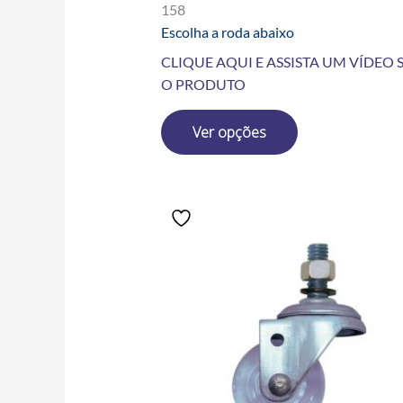
158
Escolha a roda abaixo
CLIQUE AQUI E ASSISTA UM VÍDEO 
O PRODUTO
Ver opções
Price
Este
range:
produto
R$11.80
tem
through
R$136.30
várias
variantes.
As
opções
podem
ser