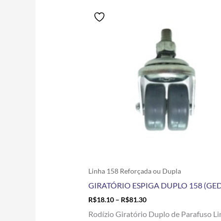
Price
Este
range:
produto
R$18.10
tem
through
R$81.30
várias
variantes.
As
opções
podem
ser
escolhidas
na
página
do
produto
Linha 158 Reforçada ou Dupla
GIRATÓRIO ESPIGA DUPLO 158 (GED
R$
18.10
–
R$
81.30
Rodízio Giratório Duplo de Parafuso L