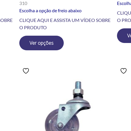
310
Escolha
Escolha a opção de freio abaixo
CLIQU
SOBRE
CLIQUE AQUI E ASSISTA UM VÍDEO SOBRE
O PR
O PRODUTO
V
Ver opções
Price
Este
range:
produto
R$14.60
tem
through
R$169.90
várias
variantes.
As
opções
podem
ser