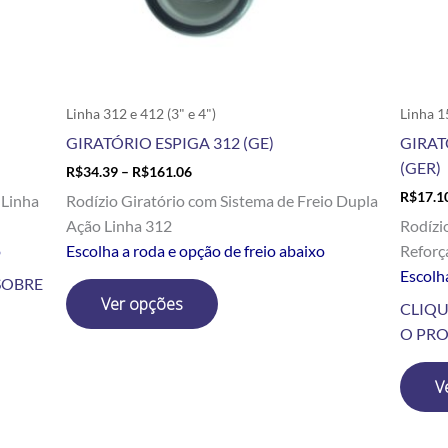
escolhidas
na
página
do
produto
Linha 312 e 412 (3" e 4")
Linha 1
GIRATÓRIO ESPIGA 312 (GE)
GIRAT
(GER)
R$
34.39
–
R$
161.06
R$
17.1
 Linha
Rodízio Giratório com Sistema de Freio Dupla
Ação Linha 312
Rodízi
o
Escolha a roda e opção de freio abaixo
Reforç
Escolha
SOBRE
Ver opções
CLIQU
O PR
V