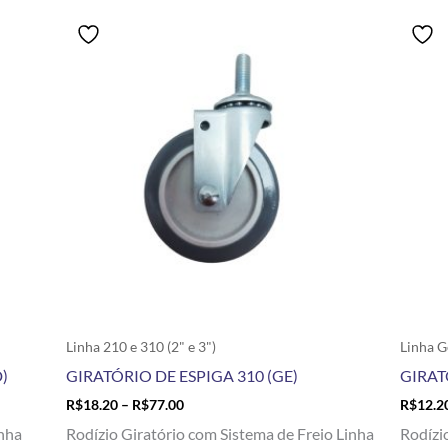
Price
Este
range:
produto
R$18.20
tem
through
R$77.00
várias
variantes.
As
opções
podem
ser
escolhidas
na
página
do
produto
Linha 210 e 310 (2" e 3")
Linha G
)
GIRATÓRIO DE ESPIGA 310 (GE)
GIRAT
R$
18.20
–
R$
77.00
R$
12.2
inha
Rodízio Giratório com Sistema de Freio Linha
Rodízi