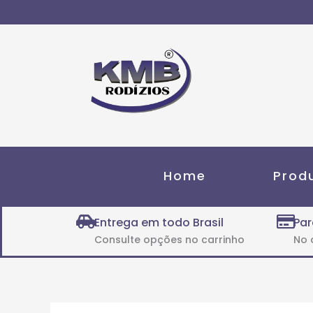
Ir
para
o
conteúdo
Home
Prod
Entrega em todo Brasil
Par
Consulte opções no carrinho
No 