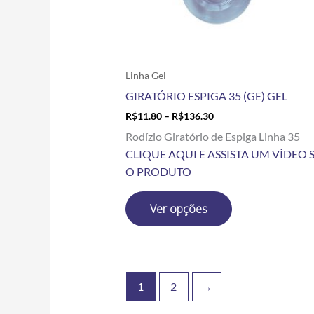
escolhidas
na
página
do
produto
Linha Gel
GIRATÓRIO ESPIGA 35 (GE) GEL
R$
11.80
–
R$
136.30
Rodízio Giratório de Espiga Linha 35
CLIQUE AQUI E ASSISTA UM VÍDEO 
O PRODUTO
Ver opções
1
2
→