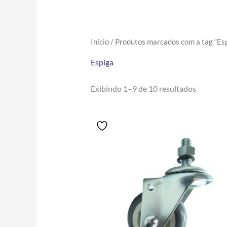
Início
/ Produtos marcados com a tag “Es
Espiga
Exibindo 1–9 de 10 resultados
Price
Este
range:
produto
R$17.10
tem
through
R$93.90
várias
variantes.
As
opções
podem
ser