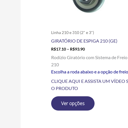
escolhidas
na
página
do
produto
Linha 210 e 310 (2" e 3")
GIRATÓRIO DE ESPIGA 210 (GE)
R$
17.10
–
R$
93.90
Rodízio Giratório com Sistema de Freio
210
Escolha a roda abaixo e a opção de frei
CLIQUE AQUI E ASSISTA UM VÍDEO 
O PRODUTO
Ver opções