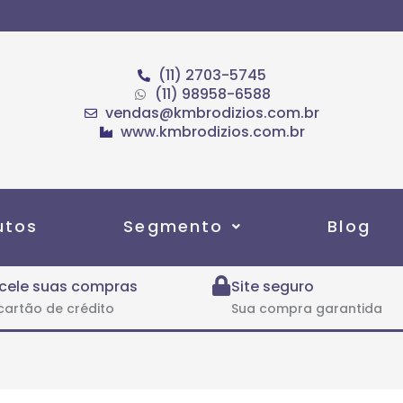
(11) 2703-5745
(11) 98958-6588
vendas@kmbrodizios.com.br
www.kmbrodizios.com.br
utos
Segmento
Blog
cele suas compras
Site seguro
cartão de crédito
Sua compra garantida