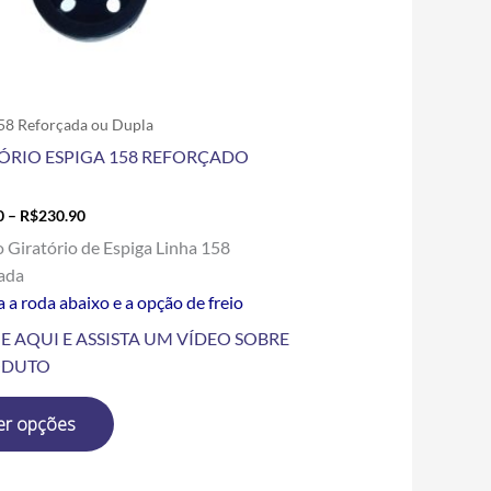
escolhidas
na
página
do
produto
58 Reforçada ou Dupla
ÓRIO ESPIGA 158 REFORÇADO
0
–
R$
230.90
o Giratório de Espiga Linha 158
ada
 a roda abaixo e a opção de freio
E AQUI E ASSISTA UM VÍDEO SOBRE
ODUTO
er opções