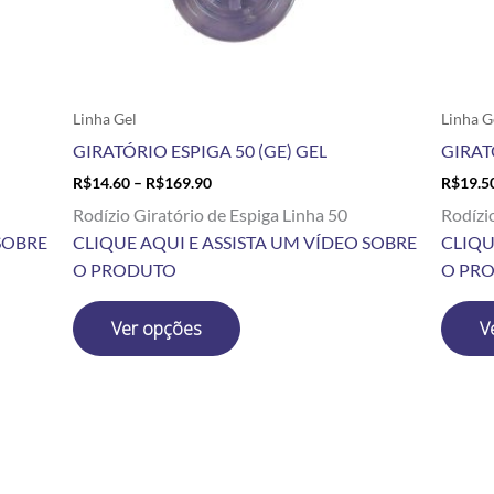
escolhidas
na
página
do
produto
Linha Gel
Linha G
GIRATÓRIO ESPIGA 50 (GE) GEL
GIRAT
R$
14.60
–
R$
169.90
R$
19.5
Rodízio Giratório de Espiga Linha 50
Rodízi
SOBRE
CLIQUE AQUI E ASSISTA UM VÍDEO SOBRE
CLIQU
O PRODUTO
O PR
Ver opções
V