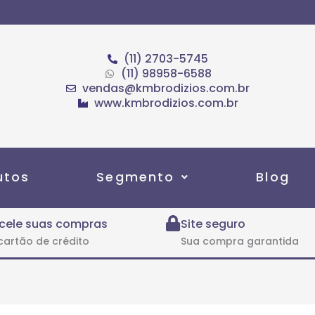
(11) 2703-5745
(11) 98958-6588
vendas@kmbrodizios.com.br
www.kmbrodizios.com.br
utos
Segmento
Blog
cele suas compras
Site seguro
cartão de crédito
Sua compra garantida