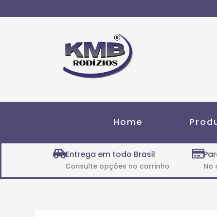
Ir
para
o
conteúdo
Home
Prod
Entrega em todo Brasil
Par
Consulte opções no carrinho
No 