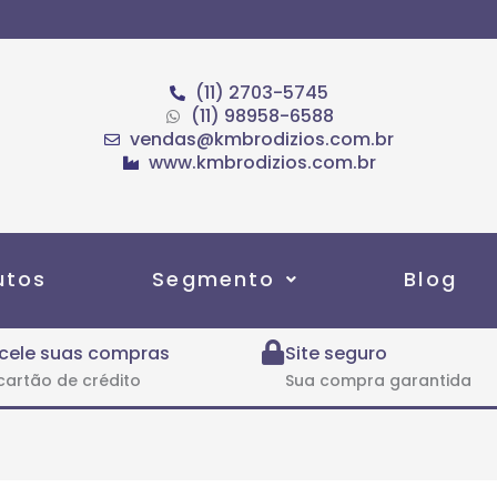
(11) 2703-5745
(11) 98958-6588
vendas@kmbrodizios.com.br
www.kmbrodizios.com.br
utos
Segmento
Blog
cele suas compras
Site seguro
cartão de crédito
Sua compra garantida