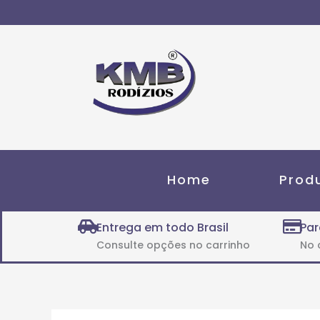
Ir
para
o
conteúdo
Home
Prod
Entrega em todo Brasil
Par
Consulte opções no carrinho
No 