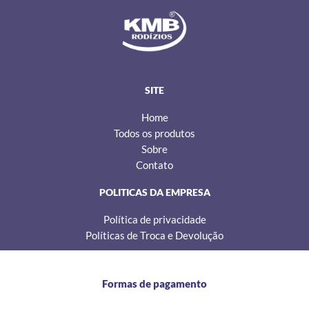
s
c
k
t
e
t
a
b
o
g
o
k
r
o
a
k
m
SITE
Home
Todos os produtos
Sobre
Contato
POLITICAS DA EMPRESA
Política de privacidade
Políticas de Troca e Devolução
Formas de pagamento