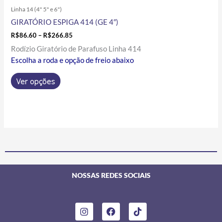
Linha 14 (4" 5" e 6")
GIRATÓRIO ESPIGA 414 (GE 4″)
R$
86.60
–
R$
266.85
Rodízio Giratório de Parafuso Linha 414
Escolha a roda e opção de freio abaixo
Ver opções
NOSSAS REDES SOCIAIS
I
F
T
n
a
i