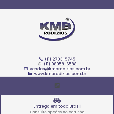
Ir
para
o
conteúdo
(11) 2703-5745
(11) 98958-6588
vendas@kmbrodizios.com.br
www.kmbrodizios.com.br
Menu
Entrega em todo Brasil
Consulte opções no carrinho