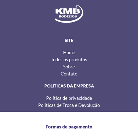
s
c
k
t
e
t
a
b
o
g
o
k
r
o
a
k
m
SITE
Home
Todos os produtos
Sobre
Contato
POLITICAS DA EMPRESA
Política de privacidade
Políticas de Troca e Devolução
Formas de pagamento