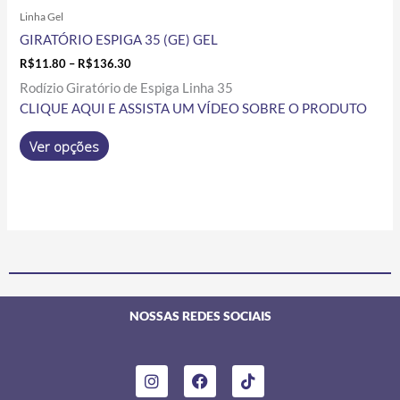
Linha Gel
GIRATÓRIO ESPIGA 35 (GE) GEL
R$
11.80
–
R$
136.30
Rodízio Giratório de Espiga Linha 35
CLIQUE AQUI E ASSISTA UM VÍDEO SOBRE O PRODUTO
Ver opções
NOSSAS REDES SOCIAIS
I
F
T
n
a
i