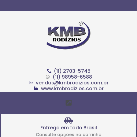
Ir
para
o
conteúdo
(11) 2703-5745
(11) 98958-6588
vendas@kmbrodizios.com.br
www.kmbrodizios.com.br
Menu
Entrega em todo Brasil
Consulte opções no carrinho