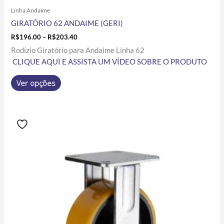
Linha Andaime
GIRATÓRIO 62 ANDAIME (GERI)
R$
196.00
–
R$
203.40
Rodízio Giratório para Andaime Linha 62
CLIQUE AQUI E ASSISTA UM VÍDEO SOBRE O PRODUTO
Ver opções
Price
Este
range:
produto
R$95.50
tem
through
R$180.39
várias
variantes.
As
opções
podem
ser
escolhidas