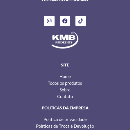
I
F
T
n
a
i
s
c
k
t
e
t
a
b
o
g
o
k
r
o
a
k
m
SITE
Home
Todos os produtos
Sobre
Contato
POLITICAS DA EMPRESA
Política de privacidade
Políticas de Troca e Devolução