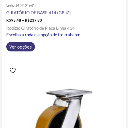
Linha 14 (4" 5" e 6")
GIRATÓRIO DE BASE 414 (GB 4″)
R$
95.48
–
R$
237.80
Rodízio Giratório de Placa Linha 414
Escolha a roda e a opção de freio abaixo
Ver opções
Price
Este
range:
produto
R$107.89
tem
through
R$254.30
várias
variantes.
As
opções
podem
ser
escolhidas