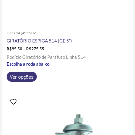
Linha 14 (4" 5" e 6")
GIRATÓRIO ESPIGA 514 (GE 5″)
R$
95.50
–
R$
275.55
Rodízio Giratório de Parafuso Linha 514
Escolha a roda abaixo
Ver opções
Price
Este
range:
produto
R$128.48
tem
through
R$289.35
várias
variantes.
As