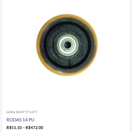
tem
through
R$472.00
várias
variantes.
As
opções
podem
ser
escolhidas
na
página
do
produto
Linha 14 (4" 5" e 6")
RODAS 14 PU
R$
51.10
–
R$
472.00