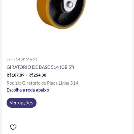
na
página
do
produto
Linha 14 (4" 5" e 6")
GIRATÓRIO DE BASE 514 (GB 5″)
R$
107.89
–
R$
254.30
Rodízio Giratório de Placa Linha 514
Escolha a roda abaixo
Ver opções
Price
Este
range:
produto
R$136.74