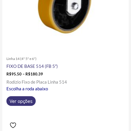
na
página
do
produto
Linha 14 (4" 5" e 6")
FIXO DE BASE 514 (FB 5″)
R$
95.50
–
R$
180.39
Rodízio Fixo de Placa Linha 514
Escolha a roda abaixo
Ver opções
Price
Este
range:
produto
R$51.10