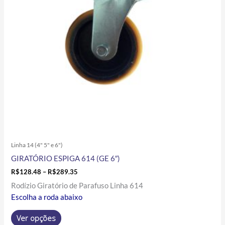
opções
podem
ser
escolhidas
na
página
do
produto
Linha 14 (4" 5" e 6")
GIRATÓRIO ESPIGA 614 (GE 6″)
R$
128.48
–
R$
289.35
Rodízio Giratório de Parafuso Linha 614
Escolha a roda abaixo
Ver opções