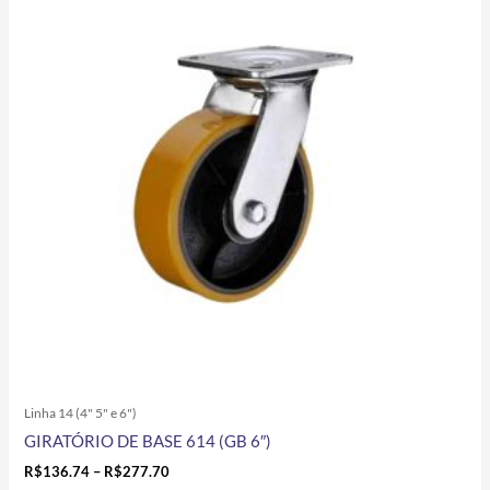
tem
through
R$277.70
várias
variantes.
As
opções
podem
ser
escolhidas
na
página
do
produto
Linha 14 (4" 5" e 6")
GIRATÓRIO DE BASE 614 (GB 6″)
R$
136.74
–
R$
277.70