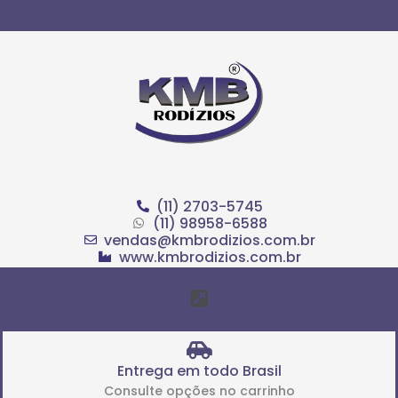
Ir
para
o
conteúdo
(11) 2703-5745
(11) 98958-6588
vendas@kmbrodizios.com.br
www.kmbrodizios.com.br
Menu
Entrega em todo Brasil
Consulte opções no carrinho