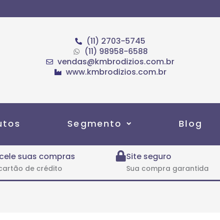
(11) 2703-5745
(11) 98958-6588
vendas@kmbrodizios.com.br
www.kmbrodizios.com.br
utos
Segmento
Blog
cele suas compras
Site seguro
cartão de crédito
Sua compra garantida