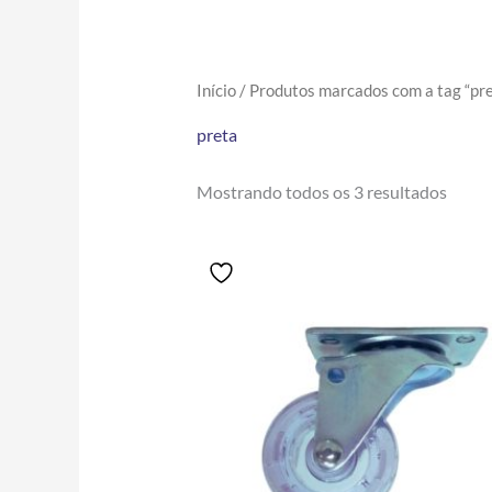
Início
/ Produtos marcados com a tag “pre
preta
Mostrando todos os 3 resultados
Price
Este
range:
produto
R$8.60
tem
through
R$67.70
várias
variantes.
As
opções
podem
ser