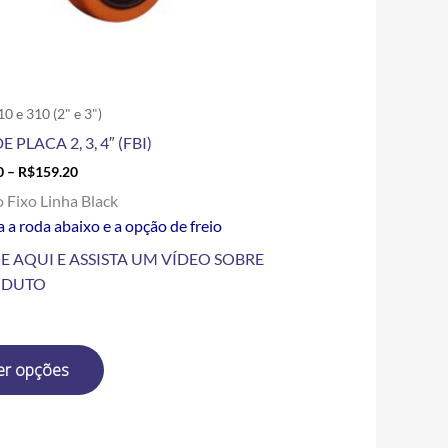
escolhidas
na
página
do
produto
10 e 310 (2" e 3")
E PLACA 2, 3, 4″ (FBI)
0
–
R$
159.20
o Fixo Linha Black
 a roda abaixo e a opção de freio
E AQUI E ASSISTA UM VÍDEO SOBRE
ODUTO
er opções