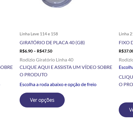
escolhidas
na
página
do
produto
Linha Leve 114 e 158
Linha 2
GIRATÓRIO DE PLACA 40 (GB)
FIXO D
R$
6.90
–
R$
47.50
R$
37.0
Rodízio Giratório Linha 40
Rodízi
SOBRE
CLIQUE AQUI E ASSISTA UM VÍDEO SOBRE
Escolha
O PRODUTO
CLIQU
o
Escolha a roda abaixo e opção de freio
O PR
Ver opções
V