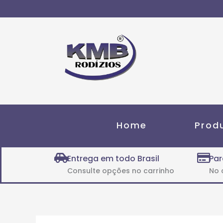
Ir
para
o
conteúdo
Home
Prod
Entrega em todo Brasil
Par
Consulte opções no carrinho
No 