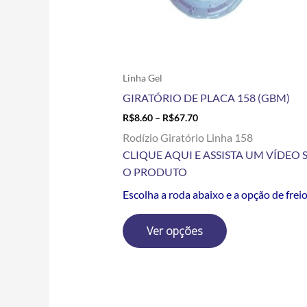
escolhidas
na
página
do
produto
Linha Gel
GIRATÓRIO DE PLACA 158 (GBM)
R$
8.60
–
R$
67.70
Rodízio Giratório Linha 158
CLIQUE AQUI E ASSISTA UM VÍDEO 
O PRODUTO
Escolha a roda abaixo e a opção de frei
Ver opções