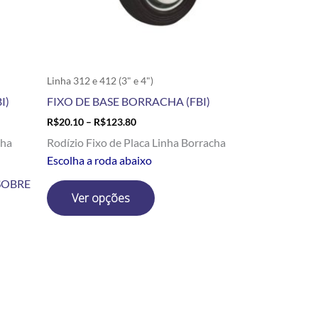
escolhidas
na
página
do
produto
Linha 312 e 412 (3" e 4")
I)
FIXO DE BASE BORRACHA (FBI)
R$
20.10
–
R$
123.80
cha
Rodízio Fixo de Placa Linha Borracha
Escolha a roda abaixo
SOBRE
Ver opções