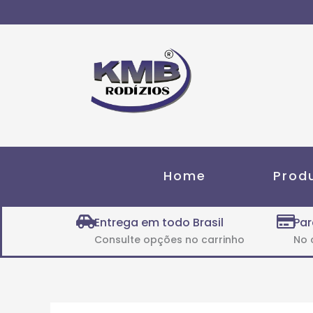
Ir
para
o
conteúdo
Home
Prod
Entrega em todo Brasil
Par
Consulte opções no carrinho
No 