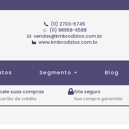
(11) 2703-5745
(11) 98958-6588
vendas@kmbrodizios.com.br
www.kmbrodizios.com.br
utos
Segmento
Blog
cele suas compras
Site seguro
cartão de crédito
Sua compra garantida