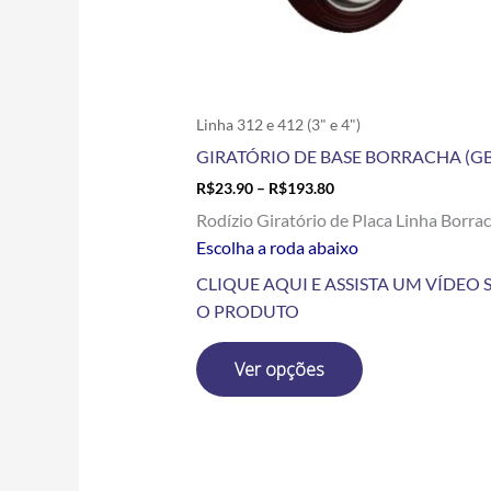
escolhidas
na
página
do
produto
Linha 312 e 412 (3" e 4")
GIRATÓRIO DE BASE BORRACHA (GB
R$
23.90
–
R$
193.80
Rodízio Giratório de Placa Linha Borra
Escolha a roda abaixo
CLIQUE AQUI E ASSISTA UM VÍDEO 
O PRODUTO
Ver opções