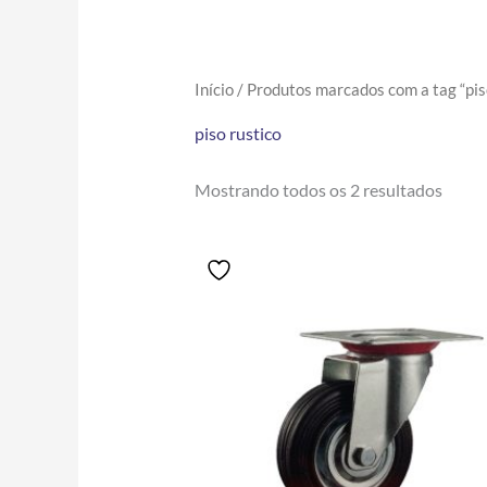
Início
/ Produtos marcados com a tag “piso
piso rustico
Mostrando todos os 2 resultados
Price
Este
range:
produto
R$23.90
tem
through
R$193.80
várias
variantes.
As
opções
podem
ser