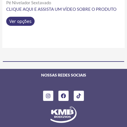
Pé Nivelador Sextavado
CLIQUE AQUI E ASSISTA UM VÍDEO SOBRE O PRODUTO
Ver opções
NOSSAS REDES SOCIAIS
I
F
T
n
a
i
s
c
k
t
e
t
a
b
o
g
o
k
r
o