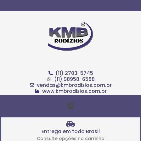
Ir
para
o
conteúdo
(11) 2703-5745
(11) 98958-6588
vendas@kmbrodizios.com.br
www.kmbrodizios.com.br
Menu
Entrega em todo Brasil
Consulte opções no carrinho