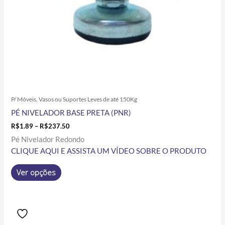
na
página
do
produto
P/ Móveis, Vasos ou Suportes Leves de até 150Kg
PÉ NIVELADOR BASE PRETA (PNR)
R$
1.89
–
R$
237.50
Pé Nivelador Redondo
CLIQUE AQUI E ASSISTA UM VÍDEO SOBRE O PRODUTO
Ver opções
Price
Este
range:
produto
R$1.58