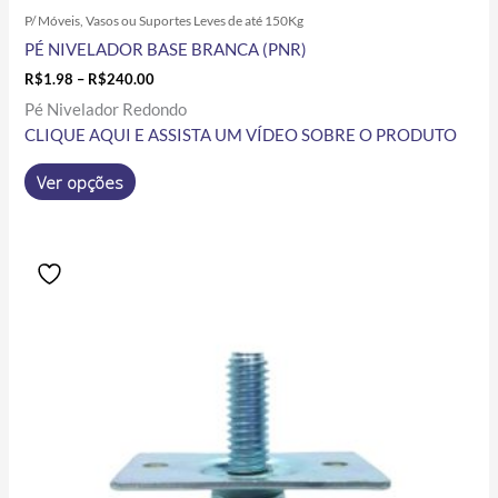
P/ Móveis, Vasos ou Suportes Leves de até 150Kg
PÉ NIVELADOR BASE BRANCA (PNR)
R$
1.98
–
R$
240.00
Pé Nivelador Redondo
CLIQUE AQUI E ASSISTA UM VÍDEO SOBRE O PRODUTO
Ver opções
Price
Este
range:
produto
R$1.89
tem
through
R$237.50
várias
variantes.
As
opções
podem
ser
escolhidas