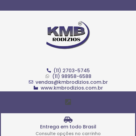
Ir
para
o
conteúdo
(11) 2703-5745
(11) 98958-6588
vendas@kmbrodizios.com.br
www.kmbrodizios.com.br
Menu
Entrega em todo Brasil
Consulte opções no carrinho