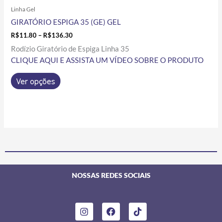
Linha Gel
GIRATÓRIO ESPIGA 35 (GE) GEL
R$
11.80
–
R$
136.30
Rodízio Giratório de Espiga Linha 35
CLIQUE AQUI E ASSISTA UM VÍDEO SOBRE O PRODUTO
Ver opções
NOSSAS REDES SOCIAIS
I
F
T
n
a
i