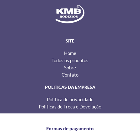
s
c
k
t
e
t
a
b
o
g
o
k
r
o
a
k
m
SITE
Home
Todos os produtos
Sobre
Contato
POLITICAS DA EMPRESA
Política de privacidade
Políticas de Troca e Devolução
Formas de pagamento