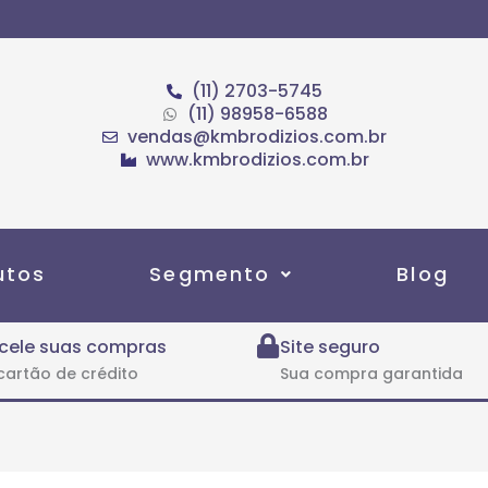
(11) 2703-5745
(11) 98958-6588
vendas@kmbrodizios.com.br
www.kmbrodizios.com.br
utos
Segmento
Blog
cele suas compras
Site seguro
cartão de crédito
Sua compra garantida