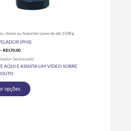
escolhidas
na
página
do
produto
is, Vasos ou Suportes Leves de até 150Kg
VELADOR (PNS)
–
R$
170.00
elador Sextavado
E AQUI E ASSISTA UM VÍDEO SOBRE
ODUTO
er opções