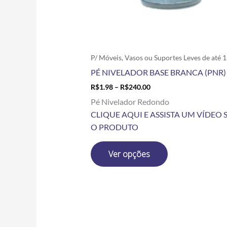
escolhidas
na
página
do
produto
P/ Móveis, Vasos ou Suportes Leves de até 
PÉ NIVELADOR BASE BRANCA (PNR)
R$
1.98
–
R$
240.00
Pé Nivelador Redondo
CLIQUE AQUI E ASSISTA UM VÍDEO 
O PRODUTO
Ver opções