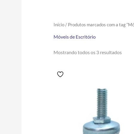
Início
/ Produtos marcados com a tag “Móv
Móveis de Escritório
Mostrando todos os 3 resultados
Price
Este
range:
produto
R$1.98
tem
through
R$240.00
várias
variantes.
As
opções
podem
ser