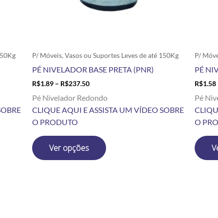
escolhidas
na
página
do
produto
150Kg
P/ Móveis, Vasos ou Suportes Leves de até 150Kg
P/ Móve
PÉ NIVELADOR BASE PRETA (PNR)
PÉ NI
R$
1.89
–
R$
237.50
R$
1.58
Pé Nivelador Redondo
Pé Niv
SOBRE
CLIQUE AQUI E ASSISTA UM VÍDEO SOBRE
CLIQU
O PRODUTO
O PR
Ver opções
V