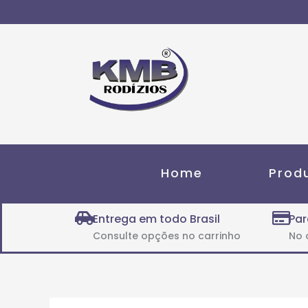
Ir
para
o
conteúdo
Home
Prod
Entrega em todo Brasil
Par
Consulte opções no carrinho
No 