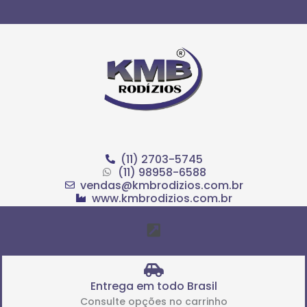
Ir
para
o
conteúdo
(11) 2703-5745
(11) 98958-6588
vendas@kmbrodizios.com.br
www.kmbrodizios.com.br
Menu
Entrega em todo Brasil
Consulte opções no carrinho