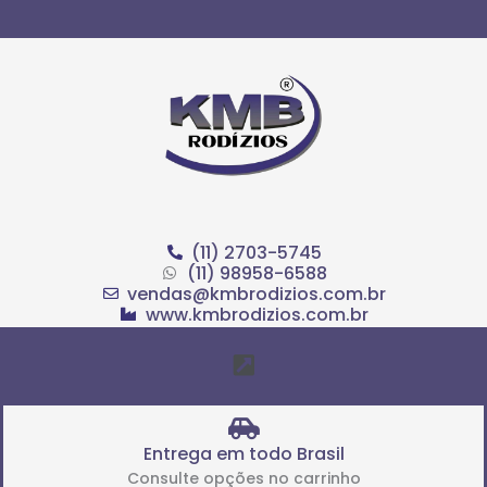
Ir
para
o
conteúdo
(11) 2703-5745
(11) 98958-6588
vendas@kmbrodizios.com.br
www.kmbrodizios.com.br
Menu
Entrega em todo Brasil
Consulte opções no carrinho