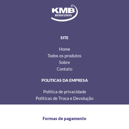
s
c
k
t
e
t
a
b
o
g
o
k
r
o
a
k
m
SITE
Home
Todos os produtos
Sobre
Contato
POLITICAS DA EMPRESA
Política de privacidade
Políticas de Troca e Devolução
Formas de pagamento