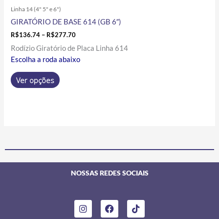
Linha 14 (4" 5" e 6")
GIRATÓRIO DE BASE 614 (GB 6″)
R$
136.74
–
R$
277.70
Rodízio Giratório de Placa Linha 614
Escolha a roda abaixo
Ver opções
NOSSAS REDES SOCIAIS
I
F
T
n
a
i