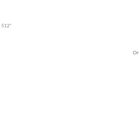
B 512”