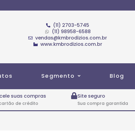
(11) 2703-5745
(11) 98958-6588
vendas@kmbrodizios.com.br
www.kmbrodizios.com.br
utos
Segmento
Blog
cele suas compras
Site seguro
cartão de crédito
Sua compra garantida