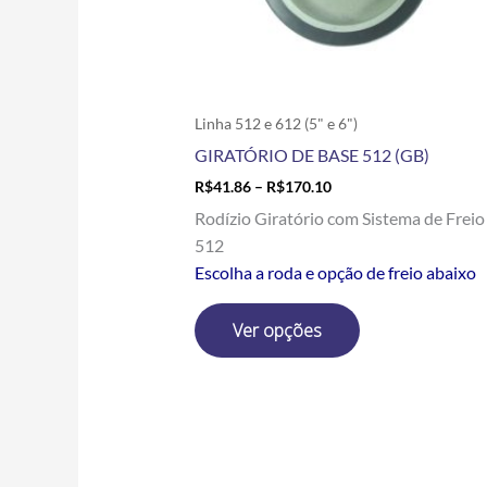
escolhidas
na
página
do
produto
Linha 512 e 612 (5" e 6")
GIRATÓRIO DE BASE 512 (GB)
R$
41.86
–
R$
170.10
Rodízio Giratório com Sistema de Freio
512
Escolha a roda e opção de freio abaixo
Ver opções