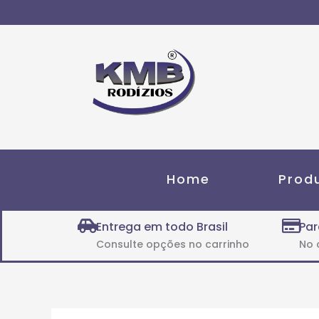
Ir
para
o
conteúdo
Home
Prod
Entrega em todo Brasil
Par
Consulte opções no carrinho
No 