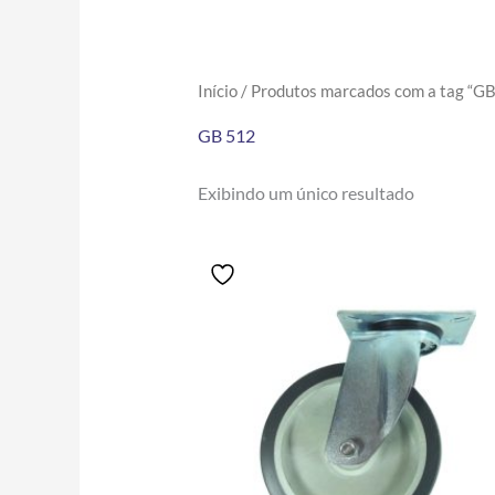
Início
/ Produtos marcados com a tag “G
GB 512
Exibindo um único resultado
Price
Este
range:
produto
R$41.86
tem
through
R$170.10
várias
variantes.
As
opções
podem
ser