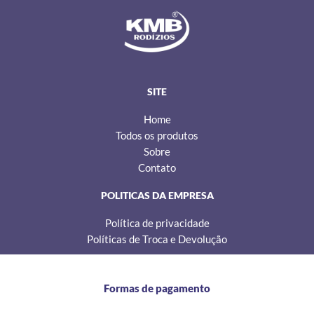
s
c
k
t
e
t
a
b
o
g
o
k
r
o
a
k
m
SITE
Home
Todos os produtos
Sobre
Contato
POLITICAS DA EMPRESA
Política de privacidade
Políticas de Troca e Devolução
Formas de pagamento