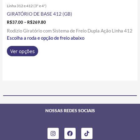
Linha 312 e 412 (3" e 4")
GIRATÓRIO DE BASE 412 (GB)
R$
37.00
–
R$
269.80
Rodízio Giratório com Sistema de Freio Dupla Ação Linha 412
Escolha a roda e opção de freio abaixo
Ver opções
NOSSAS REDES SOCIAIS
I
F
T
n
a
i