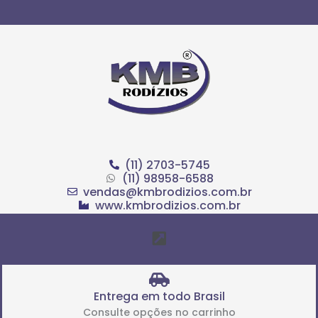
Ir
para
o
conteúdo
(11) 2703-5745
(11) 98958-6588
vendas@kmbrodizios.com.br
www.kmbrodizios.com.br
Menu
Entrega em todo Brasil
Consulte opções no carrinho