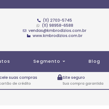
(11) 2703-5745
(11) 98958-6588
vendas@kmbrodizios.com.br
www.kmbrodizios.com.br
utos
Segmento
Blog
cele suas compras
Site seguro
cartão de crédito
Sua compra garantida