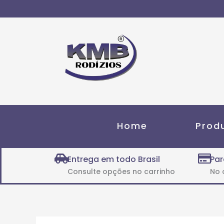
Ir
para
o
conteúdo
Home
Prod
Entrega em todo Brasil
Par
Consulte opções no carrinho
No 