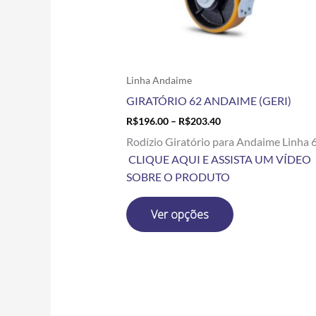
escolhidas
na
página
do
produto
Linha Andaime
GIRATÓRIO 62 ANDAIME (GERI)
R$
196.00
–
R$
203.40
Rodízio Giratório para Andaime Linha 
CLIQUE AQUI E ASSISTA UM VÍDEO
SOBRE O PRODUTO
Ver opções