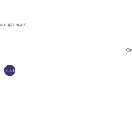
io dupla ação”
Sale!