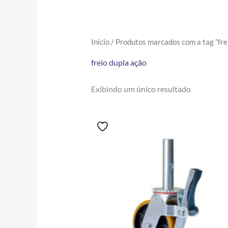
Início
/ Produtos marcados com a tag “fre
freio dupla ação
Exibindo um único resultado
Price
Este
range:
produto
R$196.00
tem
through
R$203.40
várias
variantes.
As
opções
podem
ser