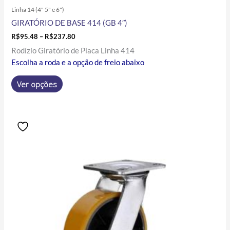
Linha 14 (4" 5" e 6")
GIRATÓRIO DE BASE 414 (GB 4″)
R$
95.48
–
R$
237.80
Rodízio Giratório de Placa Linha 414
Escolha a roda e a opção de freio abaixo
Ver opções
Price
Este
range:
produto
R$107.89
tem
through
R$254.30
várias
variantes.
As
opções
podem
ser
escolhidas