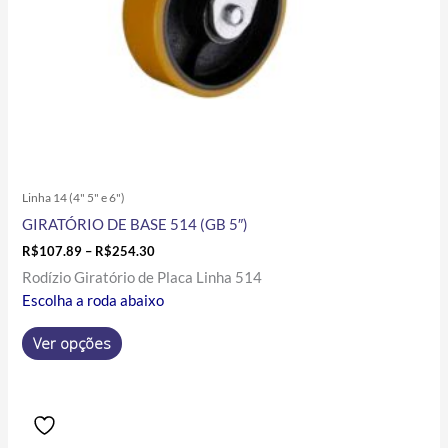
na
página
do
produto
Linha 14 (4" 5" e 6")
GIRATÓRIO DE BASE 514 (GB 5″)
R$
107.89
–
R$
254.30
Rodízio Giratório de Placa Linha 514
Escolha a roda abaixo
Ver opções
Price
Este
range:
produto
R$136.74