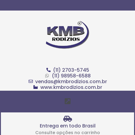
Ir
para
o
conteúdo
(11) 2703-5745
(11) 98958-6588
vendas@kmbrodizios.com.br
www.kmbrodizios.com.br
Menu
Entrega em todo Brasil
Consulte opções no carrinho