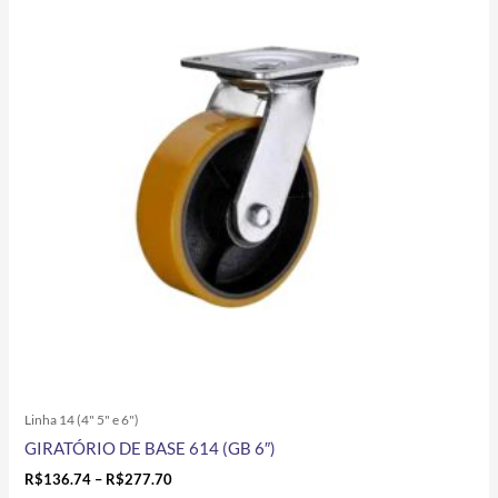
tem
through
R$277.70
várias
variantes.
As
opções
podem
ser
escolhidas
na
página
do
produto
Linha 14 (4" 5" e 6")
GIRATÓRIO DE BASE 614 (GB 6″)
R$
136.74
–
R$
277.70