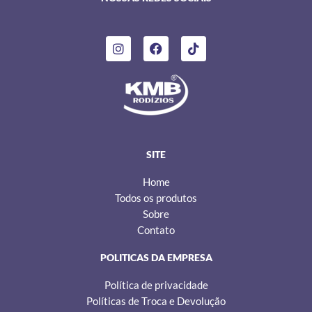
I
F
T
n
a
i
s
c
k
t
e
t
a
b
o
g
o
k
r
o
a
k
m
SITE
Home
Todos os produtos
Sobre
Contato
POLITICAS DA EMPRESA
Política de privacidade
Políticas de Troca e Devolução