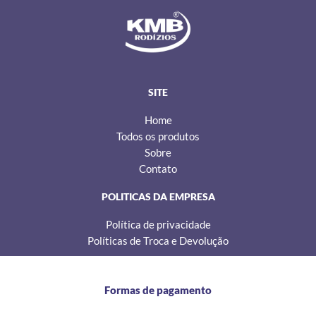
s
c
k
t
e
t
a
b
o
g
o
k
r
o
a
k
m
SITE
Home
Todos os produtos
Sobre
Contato
POLITICAS DA EMPRESA
Política de privacidade
Políticas de Troca e Devolução
Formas de pagamento