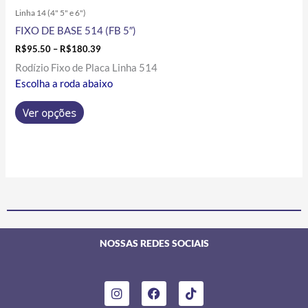
Linha 14 (4" 5" e 6")
FIXO DE BASE 514 (FB 5″)
R$
95.50
–
R$
180.39
Rodízio Fixo de Placa Linha 514
Escolha a roda abaixo
Ver opções
NOSSAS REDES SOCIAIS
I
F
T
n
a
i