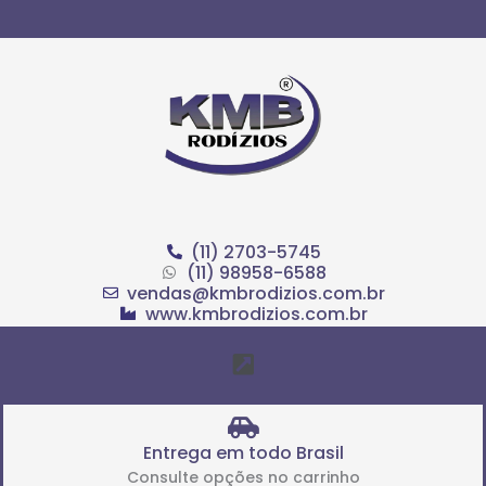
Ir
para
o
conteúdo
(11) 2703-5745
(11) 98958-6588
vendas@kmbrodizios.com.br
www.kmbrodizios.com.br
Menu
Entrega em todo Brasil
Consulte opções no carrinho