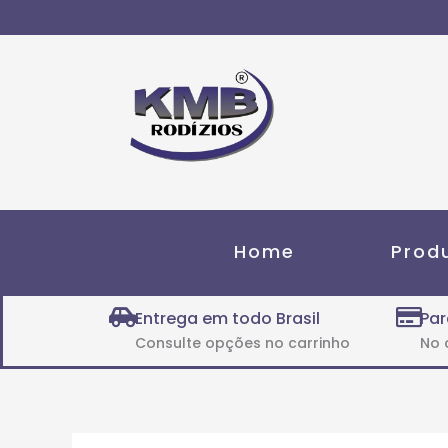
Ir
para
o
conteúdo
Home
Prod
Entrega em todo Brasil
Par
Consulte opções no carrinho
No 