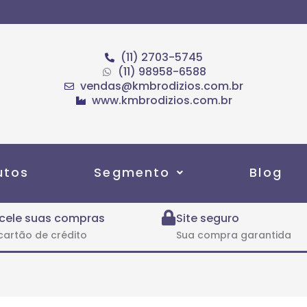
(11) 2703-5745
(11) 98958-6588
vendas@kmbrodizios.com.br
www.kmbrodizios.com.br
utos
Segmento
Blog
cele suas compras
Site seguro
cartão de crédito
Sua compra garantida