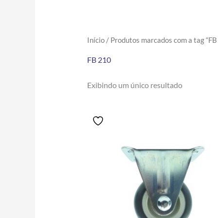
Início
/ Produtos marcados com a tag “FB
FB 210
Exibindo um único resultado
Price
Este
range:
produto
R$11.40
tem
through
R$61.90
várias
variantes.
As
opções
podem
ser