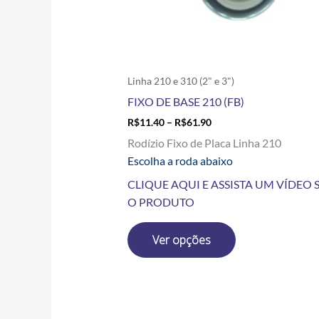
escolhidas
na
página
do
produto
Linha 210 e 310 (2" e 3")
FIXO DE BASE 210 (FB)
R$
11.40
–
R$
61.90
Rodízio Fixo de Placa Linha 210
Escolha a roda abaixo
CLIQUE AQUI E ASSISTA UM VÍDEO 
O PRODUTO
Ver opções