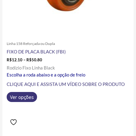
do
produto
Linha 158 Reforçada ou Dupla
FIXO DE PLACA BLACK (FBI)
R$
12.10
–
R$
50.80
Rodízio Fixo Linha Black
Escolha a roda abaixo e a opção de freio
CLIQUE AQUI E ASSISTA UM VÍDEO SOBRE O PRODUTO
Ver opções
Price
Este
range:
produto
R$37.00
tem
through