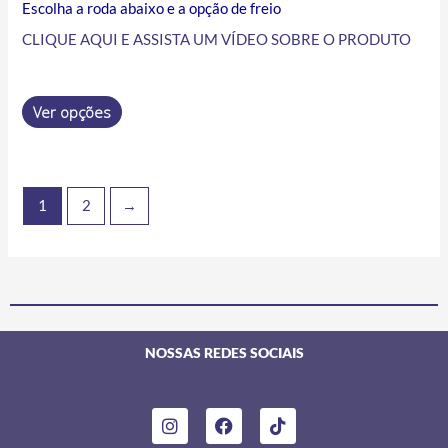
Escolha a roda abaixo e a opção de freio
CLIQUE AQUI E ASSISTA UM VÍDEO SOBRE O PRODUTO
Ver opções
1
2
→
NOSSAS REDES SOCIAIS
I
F
T
n
a
i