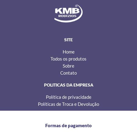
s
c
k
t
e
t
a
b
o
g
o
k
r
o
a
k
m
SITE
Home
Todos os produtos
Sobre
Contato
POLITICAS DA EMPRESA
Política de privacidade
Políticas de Troca e Devolução
Formas de pagamento