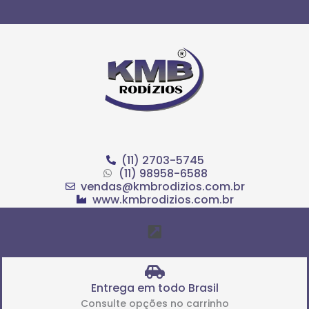
Ir
para
o
conteúdo
(11) 2703-5745
(11) 98958-6588
vendas@kmbrodizios.com.br
www.kmbrodizios.com.br
Menu
Entrega em todo Brasil
Consulte opções no carrinho