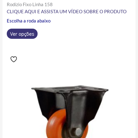
Rodízio Fixo Linha 158
CLIQUE AQUI E ASSISTA UM VÍDEO SOBRE O PRODUTO
Escolha a roda abaixo
Ver opções
Price
Este
range:
produto
R$12.10
tem
through
R$50.80
várias
variantes.
As
opções
podem
ser
escolhidas
na
página