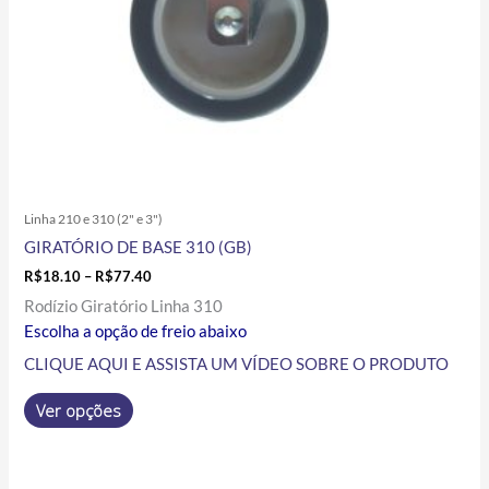
na
página
do
produto
Linha 210 e 310 (2" e 3")
GIRATÓRIO DE BASE 310 (GB)
R$
18.10
–
R$
77.40
Rodízio Giratório Linha 310
Escolha a opção de freio abaixo
CLIQUE AQUI E ASSISTA UM VÍDEO SOBRE O PRODUTO
Ver opções
Price
Este