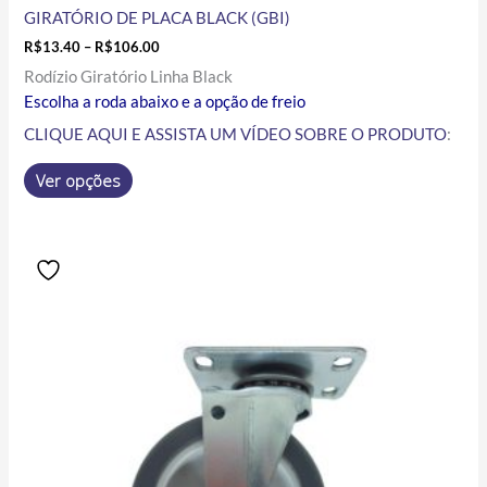
GIRATÓRIO DE PLACA BLACK (GBI)
R$
13.40
–
R$
106.00
Rodízio Giratório Linha Black
Escolha a roda abaixo e a opção de freio
CLIQUE AQUI E ASSISTA UM VÍDEO SOBRE O PRODUTO
:
Ver opções
Price
Este
range:
produto
R$18.10
tem
through
R$77.40
várias
variantes.
As
opções
podem
ser
escolhidas