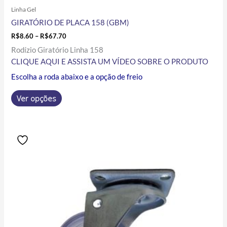
Linha Gel
GIRATÓRIO DE PLACA 158 (GBM)
R$
8.60
–
R$
67.70
Rodízio Giratório Linha 158
CLIQUE AQUI E ASSISTA UM VÍDEO SOBRE O PRODUTO
Escolha a roda abaixo e a opção de freio
Ver opções
Price
Este
range:
produto
R$6.90
tem
through
R$47.50
várias
variantes.
As
opções
podem