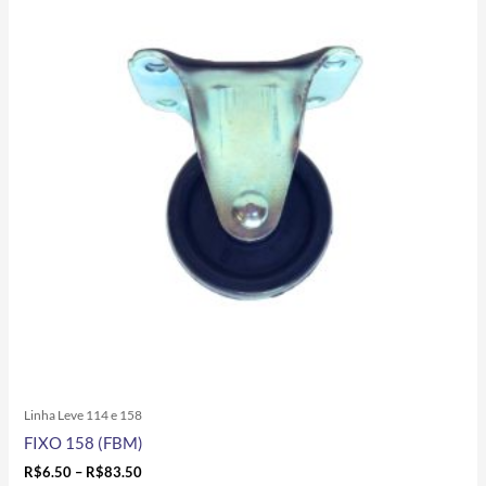
R$6.50
tem
through
R$83.50
várias
variantes.
As
opções
podem
ser
escolhidas
na
página
do
produto
Linha Leve 114 e 158
FIXO 158 (FBM)
R$
6.50
–
R$
83.50