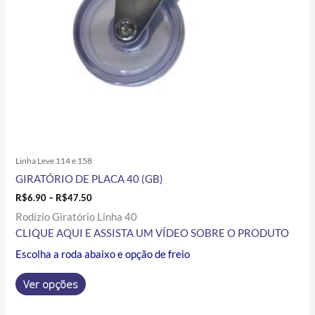
ser
escolhidas
na
página
do
produto
Linha Leve 114 e 158
GIRATÓRIO DE PLACA 40 (GB)
R$
6.90
–
R$
47.50
Rodízio Giratório Linha 40
CLIQUE AQUI E ASSISTA UM VÍDEO SOBRE O PRODUTO
Escolha a roda abaixo e opção de freio
Ver opções