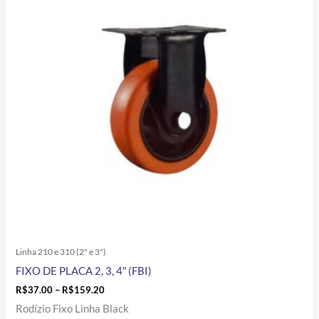
R$159.20
várias
variantes.
As
opções
podem
ser
escolhidas
na
página
do
produto
Linha 210 e 310 (2" e 3")
FIXO DE PLACA 2, 3, 4″ (FBI)
R$
37.00
–
R$
159.20
Rodízio Fixo Linha Black