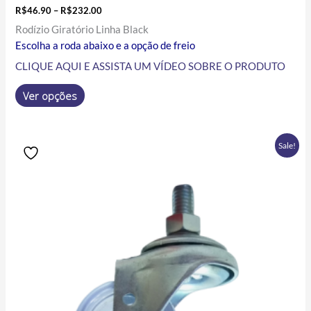
R$
46.90
–
R$
232.00
Rodízio Giratório Linha Black
Escolha a roda abaixo e a opção de freio
CLIQUE AQUI E ASSISTA UM VÍDEO SOBRE O PRODUTO
Ver opções
Price
Este
Sale!
range:
produto
R$12.20
tem
through
R$187.20
várias
variantes.
As
opções
podem
ser
escolhidas
na