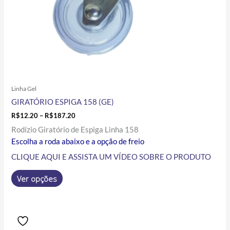
página
do
produto
Linha Gel
GIRATÓRIO ESPIGA 158 (GE)
R$
12.20
–
R$
187.20
Rodízio Giratório de Espiga Linha 158
Escolha a roda abaixo e a opção de freio
CLIQUE AQUI E ASSISTA UM VÍDEO SOBRE O PRODUTO
Ver opções
Price
Este
range:
produto