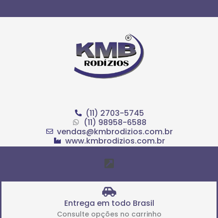
Ir
para
o
conteúdo
(11) 2703-5745
(11) 98958-6588
vendas@kmbrodizios.com.br
www.kmbrodizios.com.br
Menu
Entrega em todo Brasil
Consulte opções no carrinho