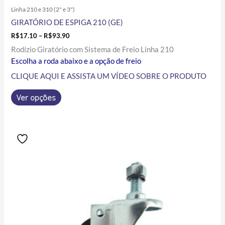
Linha 210 e 310 (2" e 3")
GIRATÓRIO DE ESPIGA 210 (GE)
R$
17.10
–
R$
93.90
Rodízio Giratório com Sistema de Freio Linha 210
Escolha a roda abaixo e a opção de freio
CLIQUE AQUI E ASSISTA UM VÍDEO SOBRE O PRODUTO
Ver opções
Price
Este
range:
produto
R$14.00
tem
through
R$70.60
várias
variantes.
As
opções
podem