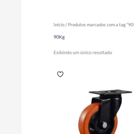
Início
/ Produtos marcados com a tag “90
90Kg
Exibindo um único resultado
Price
Este
range:
produto
R$46.90
tem
through
R$232.00
várias
variantes.
As
opções
podem
ser