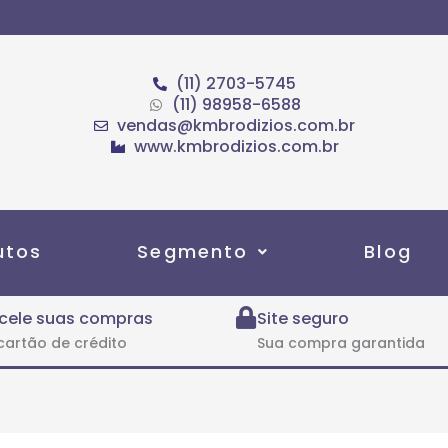
(11) 2703-5745
(11) 98958-6588
vendas@kmbrodizios.com.br
www.kmbrodizios.com.br
utos
Segmento
Blog
cele suas compras
Site seguro
cartão de crédito
Sua compra garantida