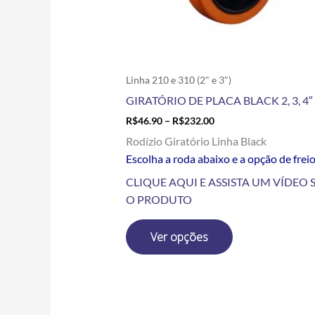
escolhidas
na
página
do
produto
Linha 210 e 310 (2" e 3")
GIRATÓRIO DE PLACA BLACK 2, 3, 4″ 
R$
46.90
–
R$
232.00
Rodízio Giratório Linha Black
Escolha a roda abaixo e a opção de frei
CLIQUE AQUI E ASSISTA UM VÍDEO 
O PRODUTO
Ver opções