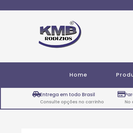
Ir
para
o
conteúdo
Home
Prod
Entrega em todo Brasil
Par
Consulte opções no carrinho
No 