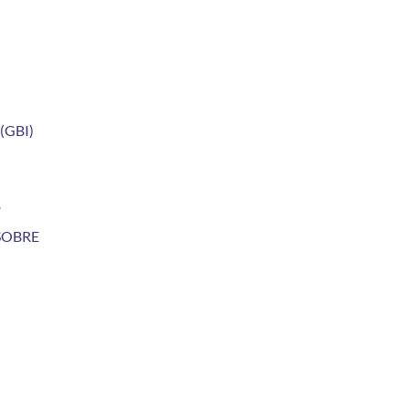
(GBI)
o
SOBRE