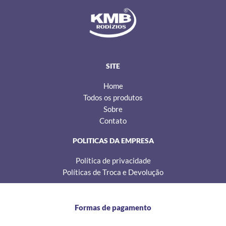
s
c
k
t
e
t
a
b
o
g
o
k
r
o
a
k
m
SITE
Home
Todos os produtos
Sobre
Contato
POLITICAS DA EMPRESA
Política de privacidade
Políticas de Troca e Devolução
Formas de pagamento