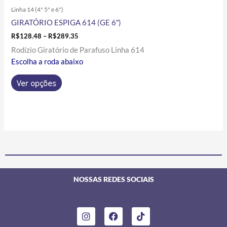
Linha 14 (4" 5" e 6")
GIRATÓRIO ESPIGA 614 (GE 6″)
R$
128.48
–
R$
289.35
Rodízio Giratório de Parafuso Linha 614
Escolha a roda abaixo
Ver opções
NOSSAS REDES SOCIAIS
I
F
T
n
a
i