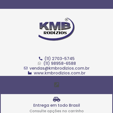
Ir
para
o
conteúdo
(11) 2703-5745
(11) 98958-6588
vendas@kmbrodizios.com.br
www.kmbrodizios.com.br
Menu
Entrega em todo Brasil
Consulte opções no carrinho