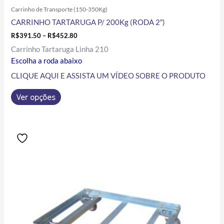
Carrinho de Transporte (150-350Kg)
CARRINHO TARTARUGA P/ 200Kg (RODA 2″)
R$
391.50
–
R$
452.80
Carrinho Tartaruga Linha 210
Escolha a roda abaixo
CLIQUE AQUI E ASSISTA UM VÍDEO SOBRE O PRODUTO
Ver opções
Price
Este
range:
produto
R$543.00
tem
through
R$560.00
várias
variantes.
As
opções
podem