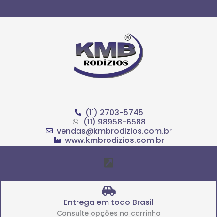
Ir
para
o
conteúdo
(11) 2703-5745
(11) 98958-6588
vendas@kmbrodizios.com.br
www.kmbrodizios.com.br
Menu
Entrega em todo Brasil
Consulte opções no carrinho