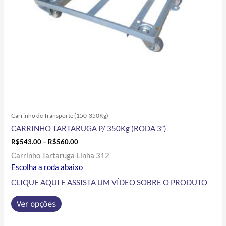
ser
escolhidas
na
página
do
produto
Carrinho de Transporte (150-350Kg)
CARRINHO TARTARUGA P/ 350Kg (RODA 3″)
R$
543.00
–
R$
560.00
Carrinho Tartaruga Linha 312
Escolha a roda abaixo
CLIQUE AQUI E ASSISTA UM VÍDEO SOBRE O PRODUTO
Ver opções